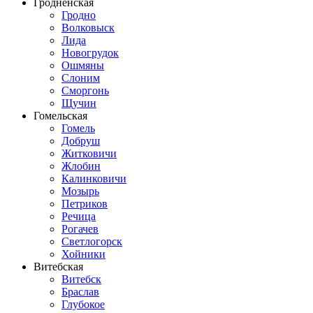
Гродненская
Гродно
Волковыск
Лида
Новогрудок
Ошмяны
Слоним
Сморгонь
Щучин
Гомельская
Гомель
Добруш
Житковичи
Жлобин
Калинковичи
Мозырь
Петриков
Речица
Рогачев
Светлогорск
Хойники
Витебская
Витебск
Браслав
Глубокое