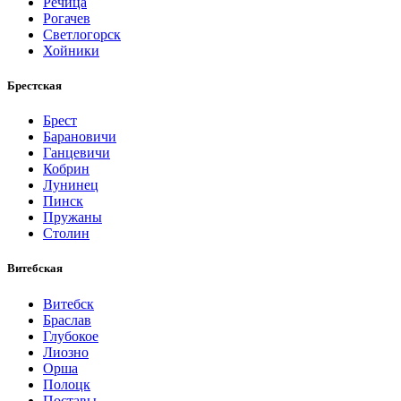
Речица
Рогачев
Светлогорск
Хойники
Брестская
Брест
Барановичи
Ганцевичи
Кобрин
Лунинец
Пинск
Пружаны
Столин
Витебская
Витебск
Браслав
Глубокое
Лиозно
Орша
Полоцк
Поставы