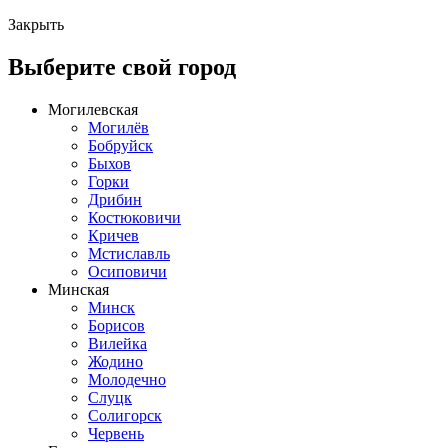
Закрыть
Выберите свой город
Могилевская
Могилёв
Бобруйск
Быхов
Горки
Дрибин
Костюковичи
Кричев
Мстиславль
Осиповичи
Минская
Минск
Борисов
Вилейка
Жодино
Молодечно
Слуцк
Солигорск
Червень