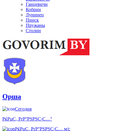
Ганцевичи
Кобрин
Лунинец
Пинск
Пружаны
Столин
Орша
Сегодня
РќРµС‚ РґР°РЅРЅС‹С…°
РќРµС‚ РґР°РЅРЅС‹С… м/с