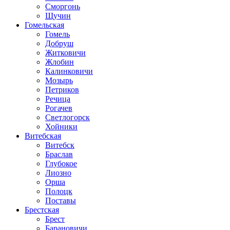
Сморгонь
Щучин
Гомельская
Гомель
Добруш
Житковичи
Жлобин
Калинковичи
Мозырь
Петриков
Речица
Рогачев
Светлогорск
Хойники
Витебская
Витебск
Браслав
Глубокое
Лиозно
Орша
Полоцк
Поставы
Брестская
Брест
Барановичи