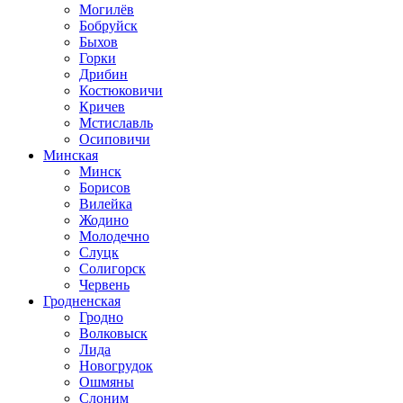
Могилёв
Бобруйск
Быхов
Горки
Дрибин
Костюковичи
Кричев
Мстиславль
Осиповичи
Минская
Минск
Борисов
Вилейка
Жодино
Молодечно
Слуцк
Солигорск
Червень
Гродненская
Гродно
Волковыск
Лида
Новогрудок
Ошмяны
Слоним