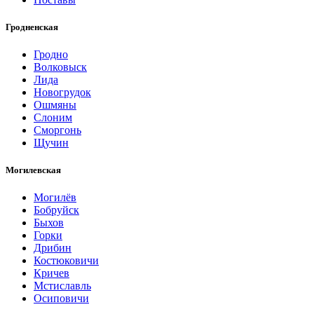
Гродненская
Гродно
Волковыск
Лида
Новогрудок
Ошмяны
Слоним
Сморгонь
Щучин
Могилевская
Могилёв
Бобруйск
Быхов
Горки
Дрибин
Костюковичи
Кричев
Мстиславль
Осиповичи