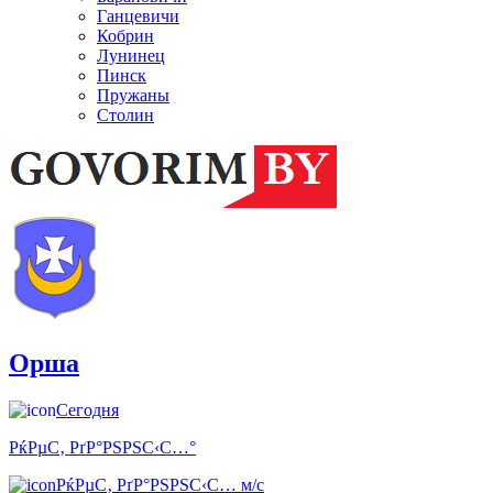
Ганцевичи
Кобрин
Лунинец
Пинск
Пружаны
Столин
Орша
Сегодня
РќРµС‚ РґР°РЅРЅС‹С…°
РќРµС‚ РґР°РЅРЅС‹С… м/с