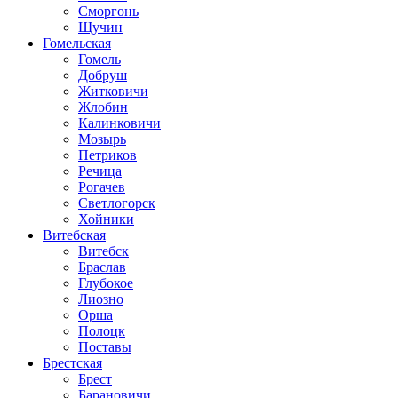
Сморгонь
Щучин
Гомельская
Гомель
Добруш
Житковичи
Жлобин
Калинковичи
Мозырь
Петриков
Речица
Рогачев
Светлогорск
Хойники
Витебская
Витебск
Браслав
Глубокое
Лиозно
Орша
Полоцк
Поставы
Брестская
Брест
Барановичи