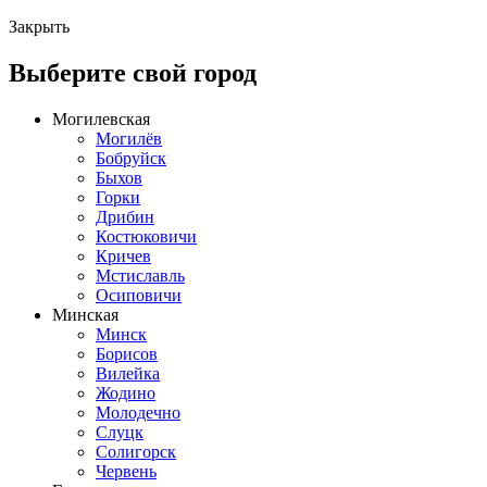
Закрыть
Выберите свой город
Могилевская
Могилёв
Бобруйск
Быхов
Горки
Дрибин
Костюковичи
Кричев
Мстиславль
Осиповичи
Минская
Минск
Борисов
Вилейка
Жодино
Молодечно
Слуцк
Солигорск
Червень