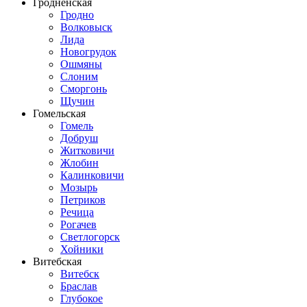
Гродненская
Гродно
Волковыск
Лида
Новогрудок
Ошмяны
Слоним
Сморгонь
Щучин
Гомельская
Гомель
Добруш
Житковичи
Жлобин
Калинковичи
Мозырь
Петриков
Речица
Рогачев
Светлогорск
Хойники
Витебская
Витебск
Браслав
Глубокое