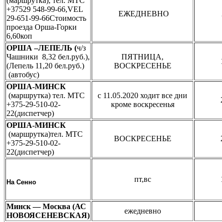
(маршрутка), тел. МТС
+37529 548-99-66,VEL
ЕЖЕДНЕВНО
29-651-99-66Стоимость
проезда Орша-Горки
6,60коп
ОРША –ЛЕПЕЛЬ (
ч/з
Чашники 8,32 бел.руб.),
ПЯТНИЦА,
(Лепель 11,20 бел.руб.)
ВОСКРЕСЕНЬЕ
(автобус)
ОРША-МИНСК
(маршрутка) тел. МТС
c 11.05.2020 ходит все дни
+375-29-510-02-
кроме воскресенья
22(диспетчер)
ОРША-МИНСК
(маршрутка)тел. МТС
ВОСКРЕСЕНЬЕ
+375-29-510-02-
22(диспетчер)
пт,вс
На Сенно
Минск — Москва (АС
ежедневно
НОВОЯСЕНЕВСКАЯ)