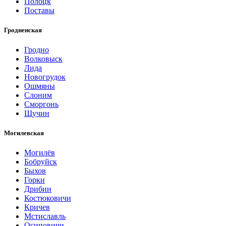
Полоцк
Поставы
Гродненская
Гродно
Волковыск
Лида
Новогрудок
Ошмяны
Слоним
Сморгонь
Щучин
Могилевская
Могилёв
Бобруйск
Быхов
Горки
Дрибин
Костюковичи
Кричев
Мстиславль
Осиповичи