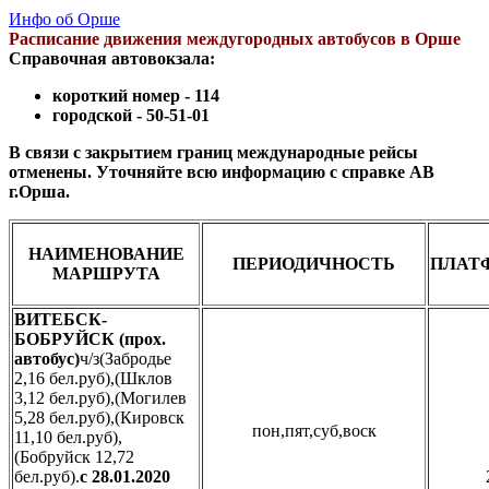
Инфо об Орше
Расписание движения междугородных автобусов в Орше
Справочная автовокзала:
короткий номер - 114
городской -
50-51-01
В связи с закрытием границ международные рейсы
отменены. Уточняйте всю информацию с справке АВ
г.Орша.
НАИМЕНОВАНИЕ
ПЕРИОДИЧНОСТЬ
ПЛАТ
МАРШРУТА
ВИТЕБСК-
БОБРУЙСК (прох.
автобус)
ч/з(Забродье
2,16 бел.руб),(Шклов
3,12 бел.руб),(Могилев
5,28 бел.руб),(Кировск
пон,пят,суб,воск
11,10 бел.руб),
(Бобруйск 12,72
бел.руб).
с 28.01.2020