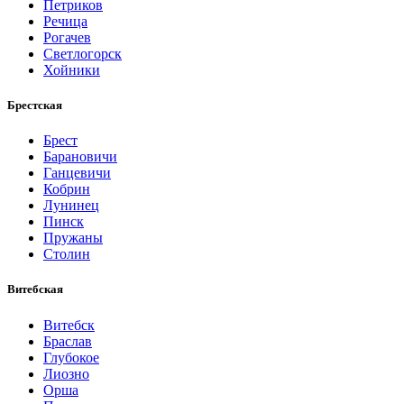
Петриков
Речица
Рогачев
Светлогорск
Хойники
Брестская
Брест
Барановичи
Ганцевичи
Кобрин
Лунинец
Пинск
Пружаны
Столин
Витебская
Витебск
Браслав
Глубокое
Лиозно
Орша