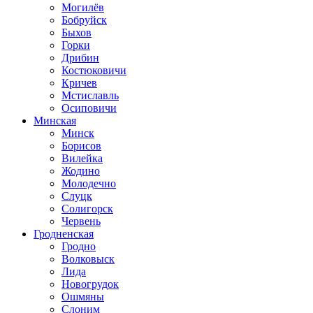
Могилёв
Бобруйск
Быхов
Горки
Дрибин
Костюковичи
Кричев
Мстиславль
Осиповичи
Минская
Минск
Борисов
Вилейка
Жодино
Молодечно
Слуцк
Солигорск
Червень
Гродненская
Гродно
Волковыск
Лида
Новогрудок
Ошмяны
Слоним