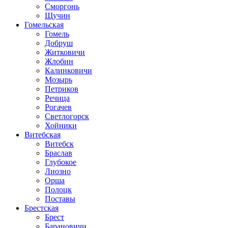
Сморгонь
Щучин
Гомельская
Гомель
Добруш
Житковичи
Жлобин
Калинковичи
Мозырь
Петриков
Речица
Рогачев
Светлогорск
Хойники
Витебская
Витебск
Браслав
Глубокое
Лиозно
Орша
Полоцк
Поставы
Брестская
Брест
Барановичи