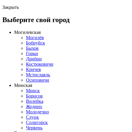
Закрыть
Выберите свой город
Могилевская
Могилёв
Бобруйск
Быхов
Горки
Дрибин
Костюковичи
Кричев
Мстиславль
Осиповичи
Минская
Минск
Борисов
Вилейка
Жодино
Молодечно
Слуцк
Солигорск
Червень