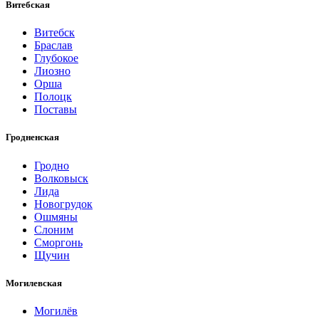
Витебская
Витебск
Браслав
Глубокое
Лиозно
Орша
Полоцк
Поставы
Гродненская
Гродно
Волковыск
Лида
Новогрудок
Ошмяны
Слоним
Сморгонь
Щучин
Могилевская
Могилёв