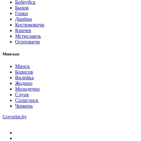
Бобруйск
Быхов
Горки
Дрибин
Костюковичи
Кричев
Мстиславль
Осиповичи
Минская
Минск
Борисов
Вилейка
Жодино
Молодечно
Слуцк
Солигорск
Червень
Govorim.by