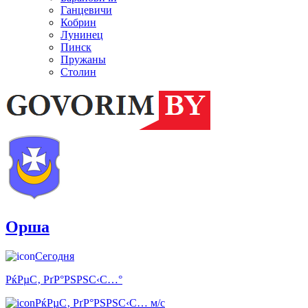
Ганцевичи
Кобрин
Лунинец
Пинск
Пружаны
Столин
Орша
Сегодня
РќРµС‚ РґР°РЅРЅС‹С…°
РќРµС‚ РґР°РЅРЅС‹С… м/с