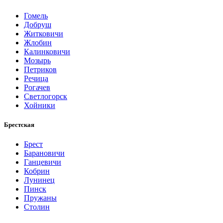
Гомель
Добруш
Житковичи
Жлобин
Калинковичи
Мозырь
Петриков
Речица
Рогачев
Светлогорск
Хойники
Брестская
Брест
Барановичи
Ганцевичи
Кобрин
Лунинец
Пинск
Пружаны
Столин