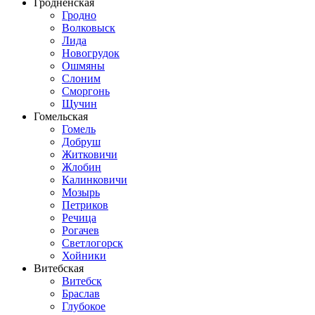
Гродненская
Гродно
Волковыск
Лида
Новогрудок
Ошмяны
Слоним
Сморгонь
Щучин
Гомельская
Гомель
Добруш
Житковичи
Жлобин
Калинковичи
Мозырь
Петриков
Речица
Рогачев
Светлогорск
Хойники
Витебская
Витебск
Браслав
Глубокое