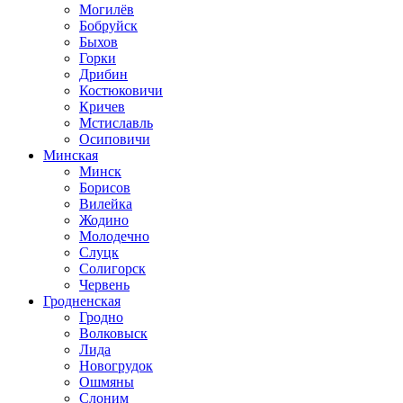
Могилёв
Бобруйск
Быхов
Горки
Дрибин
Костюковичи
Кричев
Мстиславль
Осиповичи
Минская
Минск
Борисов
Вилейка
Жодино
Молодечно
Слуцк
Солигорск
Червень
Гродненская
Гродно
Волковыск
Лида
Новогрудок
Ошмяны
Слоним