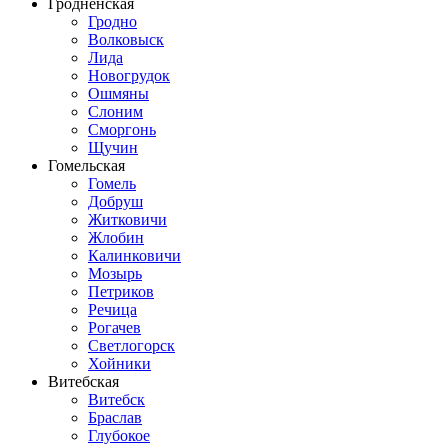
Гродненская
Гродно
Волковыск
Лида
Новогрудок
Ошмяны
Слоним
Сморгонь
Щучин
Гомельская
Гомель
Добруш
Житковичи
Жлобин
Калинковичи
Мозырь
Петриков
Речица
Рогачев
Светлогорск
Хойники
Витебская
Витебск
Браслав
Глубокое