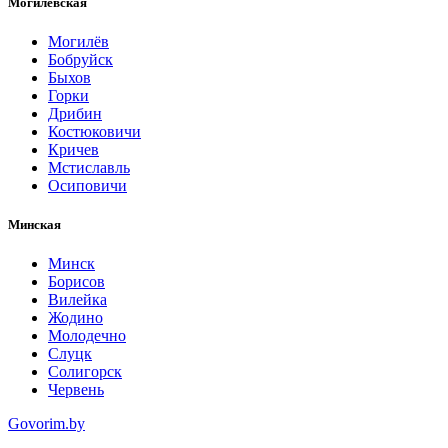
Могилевская
Могилёв
Бобруйск
Быхов
Горки
Дрибин
Костюковичи
Кричев
Мстиславль
Осиповичи
Минская
Минск
Борисов
Вилейка
Жодино
Молодечно
Слуцк
Солигорск
Червень
Govorim.by