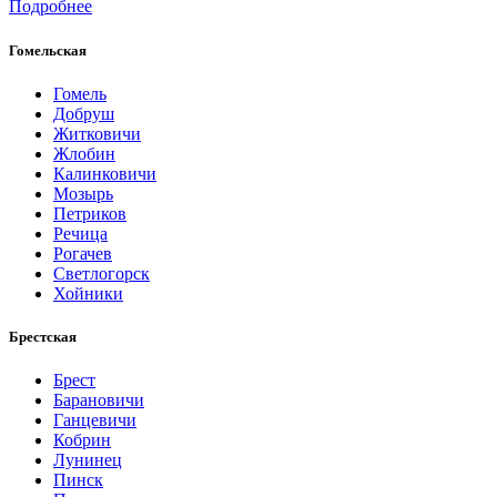
Подробнее
Гомельская
Гомель
Добруш
Житковичи
Жлобин
Калинковичи
Мозырь
Петриков
Речица
Рогачев
Светлогорск
Хойники
Брестская
Брест
Барановичи
Ганцевичи
Кобрин
Лунинец
Пинск