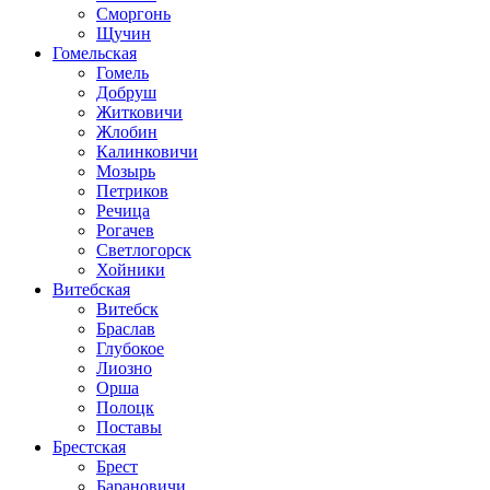
Сморгонь
Щучин
Гомельская
Гомель
Добруш
Житковичи
Жлобин
Калинковичи
Мозырь
Петриков
Речица
Рогачев
Светлогорск
Хойники
Витебская
Витебск
Браслав
Глубокое
Лиозно
Орша
Полоцк
Поставы
Брестская
Брест
Барановичи