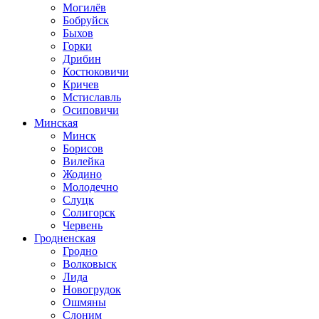
Могилёв
Бобруйск
Быхов
Горки
Дрибин
Костюковичи
Кричев
Мстиславль
Осиповичи
Минская
Минск
Борисов
Вилейка
Жодино
Молодечно
Слуцк
Солигорск
Червень
Гродненская
Гродно
Волковыск
Лида
Новогрудок
Ошмяны
Слоним