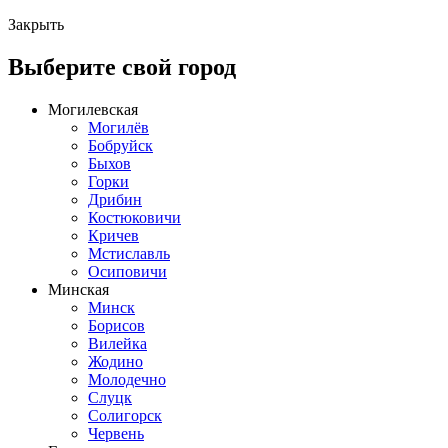
Закрыть
Выберите свой город
Могилевская
Могилёв
Бобруйск
Быхов
Горки
Дрибин
Костюковичи
Кричев
Мстиславль
Осиповичи
Минская
Минск
Борисов
Вилейка
Жодино
Молодечно
Слуцк
Солигорск
Червень