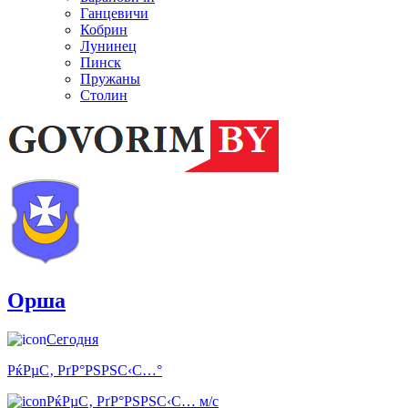
Ганцевичи
Кобрин
Лунинец
Пинск
Пружаны
Столин
Орша
Сегодня
РќРµС‚ РґР°РЅРЅС‹С…°
РќРµС‚ РґР°РЅРЅС‹С… м/с