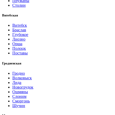
Пружаны
Столин
Витебская
Витебск
Браслав
Глубокое
Лиозно
Орша
Полоцк
Поставы
Гродненская
Гродно
Волковыск
Лида
Новогрудок
Ошмяны
Слоним
Сморгонь
Щучин