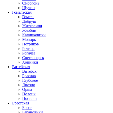
Сморгонь
Щучин
Гомельская
Гомель
Добруш
Житковичи
Жлобин
Калинковичи
Мозырь
Петриков
Речица
Рогачев
Светлогорск
Хойники
Витебская
Витебск
Браслав
Глубокое
Лиозно
Орша
Полоцк
Поставы
Брестская
Брест
Барановичи