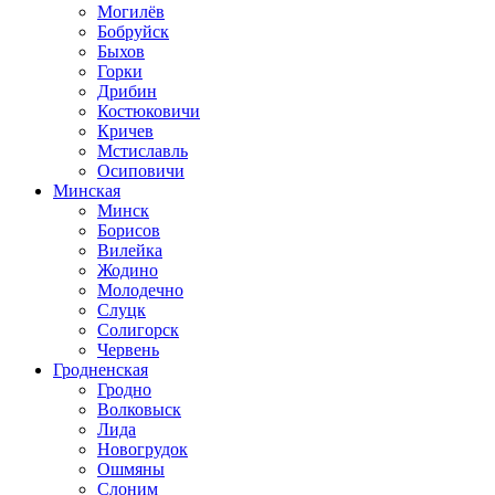
Могилёв
Бобруйск
Быхов
Горки
Дрибин
Костюковичи
Кричев
Мстиславль
Осиповичи
Минская
Минск
Борисов
Вилейка
Жодино
Молодечно
Слуцк
Солигорск
Червень
Гродненская
Гродно
Волковыск
Лида
Новогрудок
Ошмяны
Слоним