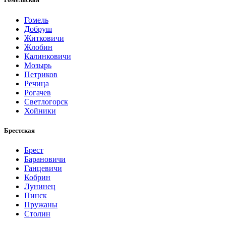
Гомель
Добруш
Житковичи
Жлобин
Калинковичи
Мозырь
Петриков
Речица
Рогачев
Светлогорск
Хойники
Брестская
Брест
Барановичи
Ганцевичи
Кобрин
Лунинец
Пинск
Пружаны
Столин