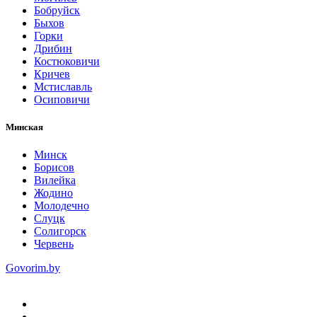
Бобруйск
Быхов
Горки
Дрибин
Костюковичи
Кричев
Мстиславль
Осиповичи
Минская
Минск
Борисов
Вилейка
Жодино
Молодечно
Слуцк
Солигорск
Червень
Govorim.by