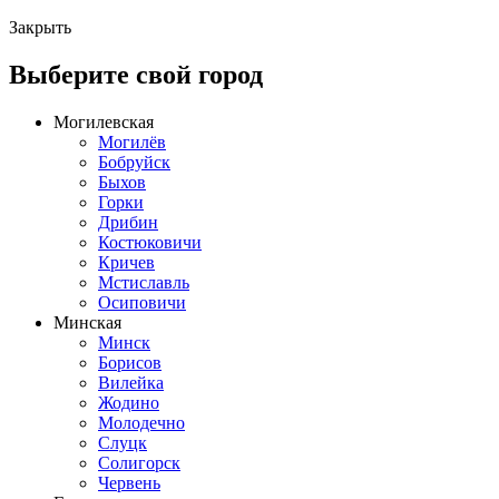
Закрыть
Выберите свой город
Могилевская
Могилёв
Бобруйск
Быхов
Горки
Дрибин
Костюковичи
Кричев
Мстиславль
Осиповичи
Минская
Минск
Борисов
Вилейка
Жодино
Молодечно
Слуцк
Солигорск
Червень