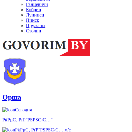
Ганцевичи
Кобрин
Лунинец
Пинск
Пружаны
Столин
Орша
Сегодня
РќРµС‚ РґР°РЅРЅС‹С…°
РќРµС‚ РґР°РЅРЅС‹С… м/с