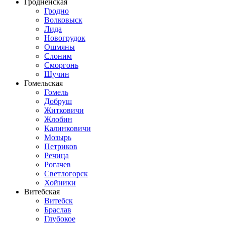
Гродненская
Гродно
Волковыск
Лида
Новогрудок
Ошмяны
Слоним
Сморгонь
Щучин
Гомельская
Гомель
Добруш
Житковичи
Жлобин
Калинковичи
Мозырь
Петриков
Речица
Рогачев
Светлогорск
Хойники
Витебская
Витебск
Браслав
Глубокое