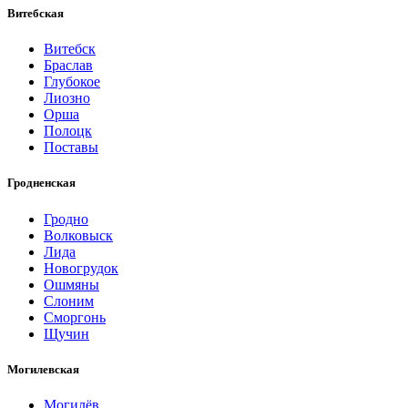
Витебская
Витебск
Браслав
Глубокое
Лиозно
Орша
Полоцк
Поставы
Гродненская
Гродно
Волковыск
Лида
Новогрудок
Ошмяны
Слоним
Сморгонь
Щучин
Могилевская
Могилёв