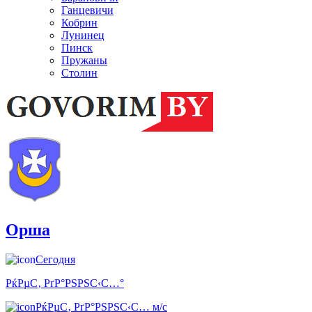
Ганцевичи
Кобрин
Лунинец
Пинск
Пружаны
Столин
Орша
Сегодня
РќРµС‚ РґР°РЅРЅС‹С…°
РќРµС‚ РґР°РЅРЅС‹С… м/с