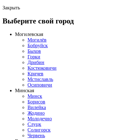
Закрыть
Выберите свой город
Могилевская
Могилёв
Бобруйск
Быхов
Горки
Дрибин
Костюковичи
Кричев
Мстиславль
Осиповичи
Минская
Минск
Борисов
Вилейка
Жодино
Молодечно
Слуцк
Солигорск
Червень