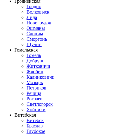
Гродненская
Гродно
Волковыск
Лида
Новогрудок
Ошмяны
Слоним
Сморгонь
Щучин
Гомельская
Гомель
Добруш
Житковичи
Жлобин
Калинковичи
Мозырь
Петриков
Речица
Рогачев
Светлогорск
Хойники
Витебская
Витебск
Браслав
Глубокое