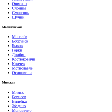
Ошмяны
Слоним
Сморгонь
Щучин
Могилевская
Могилёв
Бобруйск
Быхов
Горки
Дрибин
Костюковичи
Кричев
Мстиславль
Осиповичи
Минская
Минск
Борисов
Вилейка
Жодино
Молодечно