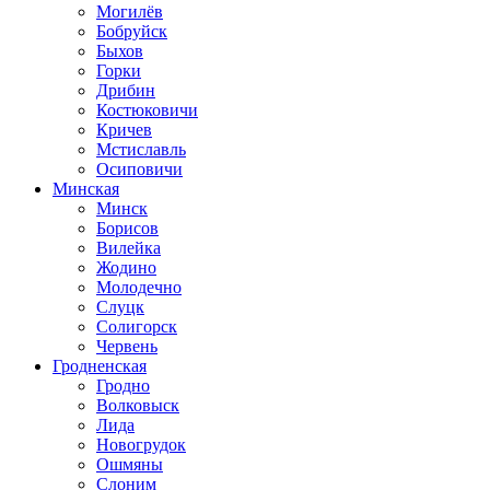
Могилёв
Бобруйск
Быхов
Горки
Дрибин
Костюковичи
Кричев
Мстиславль
Осиповичи
Минская
Минск
Борисов
Вилейка
Жодино
Молодечно
Слуцк
Солигорск
Червень
Гродненская
Гродно
Волковыск
Лида
Новогрудок
Ошмяны
Слоним