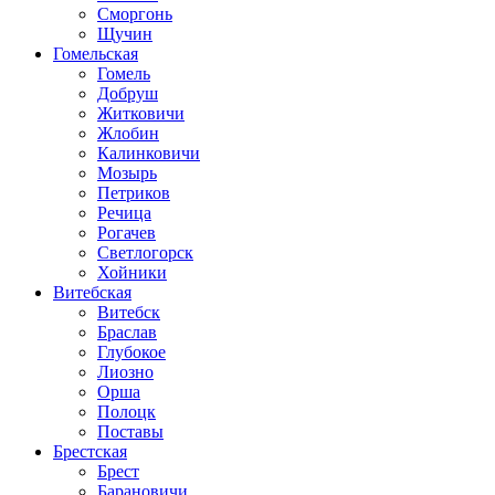
Сморгонь
Щучин
Гомельская
Гомель
Добруш
Житковичи
Жлобин
Калинковичи
Мозырь
Петриков
Речица
Рогачев
Светлогорск
Хойники
Витебская
Витебск
Браслав
Глубокое
Лиозно
Орша
Полоцк
Поставы
Брестская
Брест
Барановичи