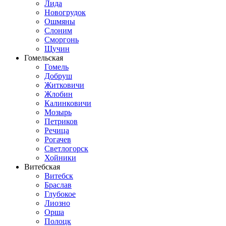
Лида
Новогрудок
Ошмяны
Слоним
Сморгонь
Щучин
Гомельская
Гомель
Добруш
Житковичи
Жлобин
Калинковичи
Мозырь
Петриков
Речица
Рогачев
Светлогорск
Хойники
Витебская
Витебск
Браслав
Глубокое
Лиозно
Орша
Полоцк