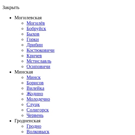
Закрыть
Могилевская
Могилёв
Бобруйск
Быхов
Горки
Дрибин
Костюковичи
Кричев
Мстиславль
Осиповичи
Минская
Минск
Борисов
Вилейка
Жодино
Молодечно
Слуцк
Солигорск
Червень
Гродненская
Гродно
Волковыск