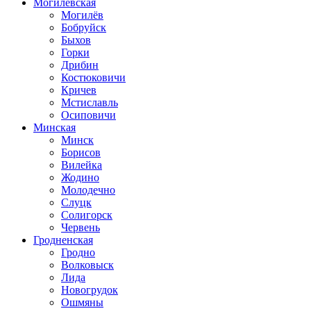
Могилевская
Могилёв
Бобруйск
Быхов
Горки
Дрибин
Костюковичи
Кричев
Мстиславль
Осиповичи
Минская
Минск
Борисов
Вилейка
Жодино
Молодечно
Слуцк
Солигорск
Червень
Гродненская
Гродно
Волковыск
Лида
Новогрудок
Ошмяны