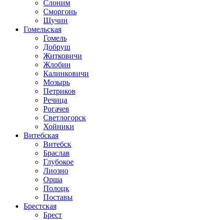
Слоним
Сморгонь
Щучин
Гомельская
Гомель
Добруш
Житковичи
Жлобин
Калинковичи
Мозырь
Петриков
Речица
Рогачев
Светлогорск
Хойники
Витебская
Витебск
Браслав
Глубокое
Лиозно
Орша
Полоцк
Поставы
Брестская
Брест