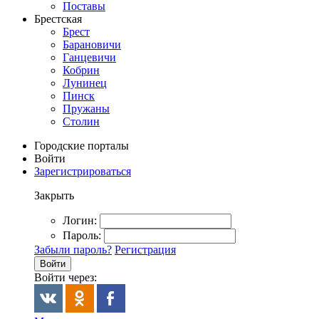
Поставы
Брестская
Брест
Барановичи
Ганцевичи
Кобрин
Лунинец
Пинск
Пружаны
Столин
Городские порталы
Войти
Зарегистрироваться
Закрыть
Логин:
Пароль:
Забыли пароль?
Регистрация
Войти
Войти через: