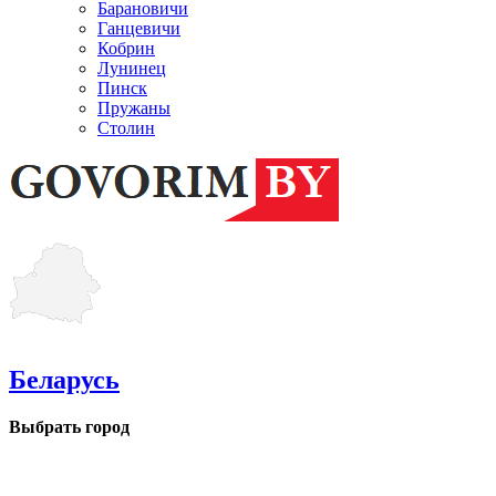
Барановичи
Ганцевичи
Кобрин
Лунинец
Пинск
Пружаны
Столин
Беларусь
Выбрать город