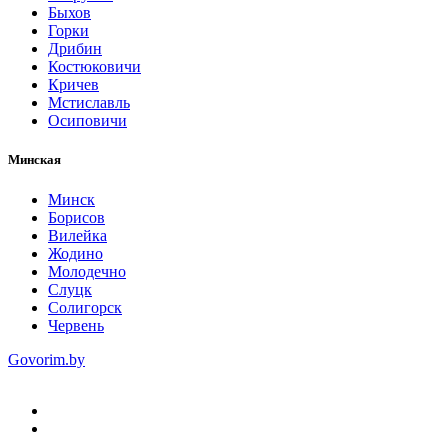
Быхов
Горки
Дрибин
Костюковичи
Кричев
Мстиславль
Осиповичи
Минская
Минск
Борисов
Вилейка
Жодино
Молодечно
Слуцк
Солигорск
Червень
Govorim.by