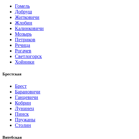
Гомель
Добруш
Житковичи
Жлобин
Калинковичи
Мозырь
Петриков
Речица
Рогачев
Светлогорск
Хойники
Брестская
Брест
Барановичи
Ганцевичи
Кобрин
Лунинец
Пинск
Пружаны
Столин
Витебская