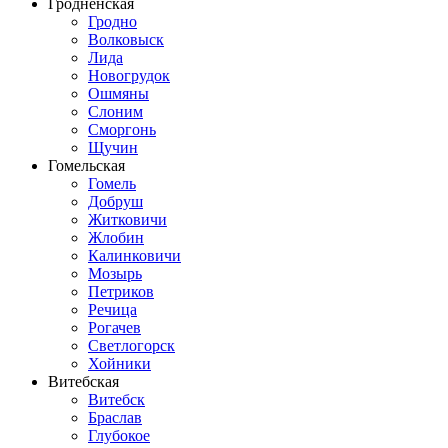
Гродненская
Гродно
Волковыск
Лида
Новогрудок
Ошмяны
Слоним
Сморгонь
Щучин
Гомельская
Гомель
Добруш
Житковичи
Жлобин
Калинковичи
Мозырь
Петриков
Речица
Рогачев
Светлогорск
Хойники
Витебская
Витебск
Браслав
Глубокое