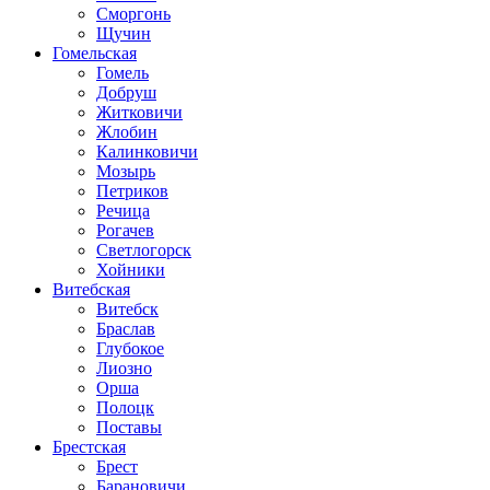
Сморгонь
Щучин
Гомельская
Гомель
Добруш
Житковичи
Жлобин
Калинковичи
Мозырь
Петриков
Речица
Рогачев
Светлогорск
Хойники
Витебская
Витебск
Браслав
Глубокое
Лиозно
Орша
Полоцк
Поставы
Брестская
Брест
Барановичи