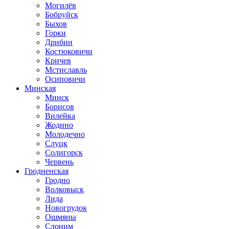
Могилёв
Бобруйск
Быхов
Горки
Дрибин
Костюковичи
Кричев
Мстиславль
Осиповичи
Минская
Минск
Борисов
Вилейка
Жодино
Молодечно
Слуцк
Солигорск
Червень
Гродненская
Гродно
Волковыск
Лида
Новогрудок
Ошмяны
Слоним