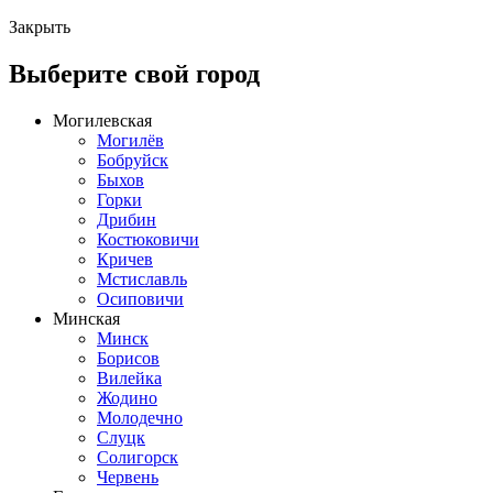
Закрыть
Выберите свой город
Могилевская
Могилёв
Бобруйск
Быхов
Горки
Дрибин
Костюковичи
Кричев
Мстиславль
Осиповичи
Минская
Минск
Борисов
Вилейка
Жодино
Молодечно
Слуцк
Солигорск
Червень