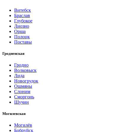
Витебск
Браслав
Глубокое
Лиозно
Орша
Полоцк
Поставы
Гродненская
Гродно
Волковыск
Лида
Новогрудок
Ошмяны
Слоним
Сморгонь
Щучин
Могилевская
Могилёв
Бобруйск