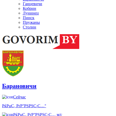
Ганцевичи
Кобрин
Лунинец
Пинск
Пружаны
Столин
Барановичи
Сейчас
РќРµС‚ РґР°РЅРЅС‹С…°
РќРµС‚ РґР°РЅРЅС‹С… м/с