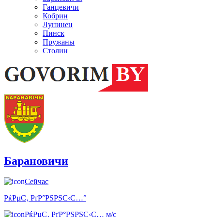
Ганцевичи
Кобрин
Лунинец
Пинск
Пружаны
Столин
Барановичи
Сейчас
РќРµС‚ РґР°РЅРЅС‹С…°
РќРµС‚ РґР°РЅРЅС‹С… м/с