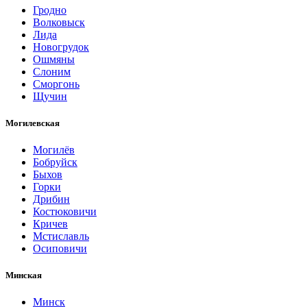
Гродно
Волковыск
Лида
Новогрудок
Ошмяны
Слоним
Сморгонь
Щучин
Могилевская
Могилёв
Бобруйск
Быхов
Горки
Дрибин
Костюковичи
Кричев
Мстиславль
Осиповичи
Минская
Минск