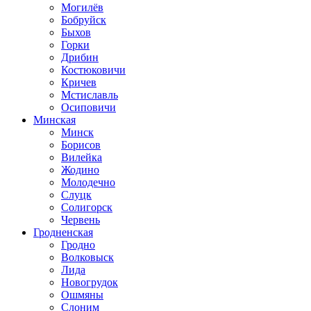
Могилёв
Бобруйск
Быхов
Горки
Дрибин
Костюковичи
Кричев
Мстиславль
Осиповичи
Минская
Минск
Борисов
Вилейка
Жодино
Молодечно
Слуцк
Солигорск
Червень
Гродненская
Гродно
Волковыск
Лида
Новогрудок
Ошмяны
Слоним