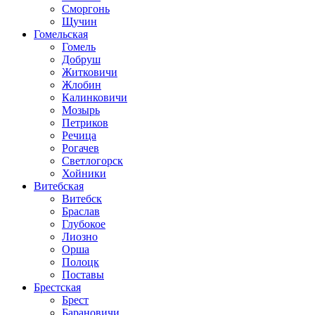
Сморгонь
Щучин
Гомельская
Гомель
Добруш
Житковичи
Жлобин
Калинковичи
Мозырь
Петриков
Речица
Рогачев
Светлогорск
Хойники
Витебская
Витебск
Браслав
Глубокое
Лиозно
Орша
Полоцк
Поставы
Брестская
Брест
Барановичи