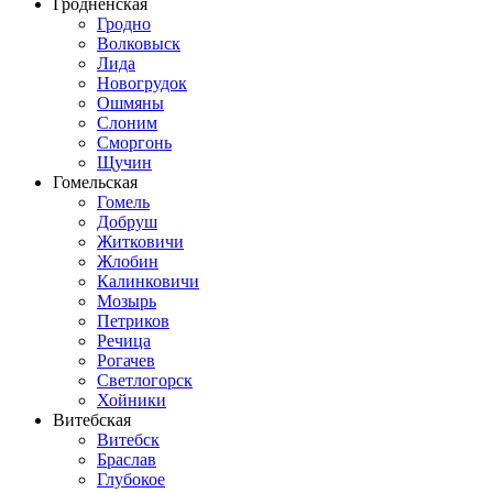
Гродненская
Гродно
Волковыск
Лида
Новогрудок
Ошмяны
Слоним
Сморгонь
Щучин
Гомельская
Гомель
Добруш
Житковичи
Жлобин
Калинковичи
Мозырь
Петриков
Речица
Рогачев
Светлогорск
Хойники
Витебская
Витебск
Браслав
Глубокое