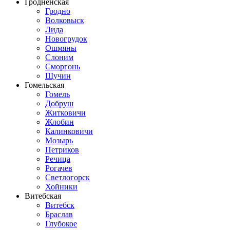
Гродненская
Гродно
Волковыск
Лида
Новогрудок
Ошмяны
Слоним
Сморгонь
Щучин
Гомельская
Гомель
Добруш
Житковичи
Жлобин
Калинковичи
Мозырь
Петриков
Речица
Рогачев
Светлогорск
Хойники
Витебская
Витебск
Браслав
Глубокое