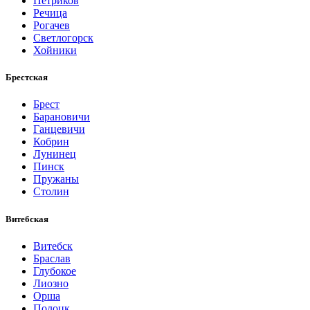
Петриков
Речица
Рогачев
Светлогорск
Хойники
Брестская
Брест
Барановичи
Ганцевичи
Кобрин
Лунинец
Пинск
Пружаны
Столин
Витебская
Витебск
Браслав
Глубокое
Лиозно
Орша
Полоцк