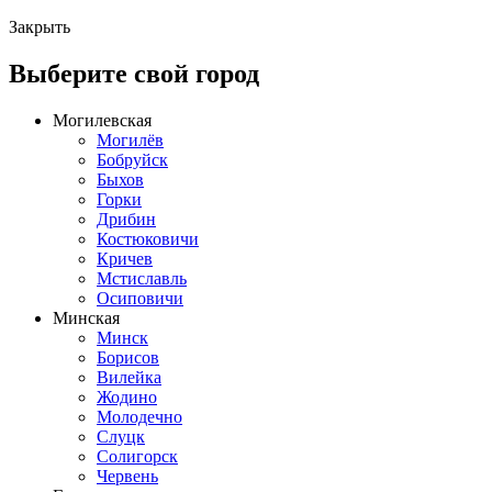
Закрыть
Выберите свой город
Могилевская
Могилёв
Бобруйск
Быхов
Горки
Дрибин
Костюковичи
Кричев
Мстиславль
Осиповичи
Минская
Минск
Борисов
Вилейка
Жодино
Молодечно
Слуцк
Солигорск
Червень