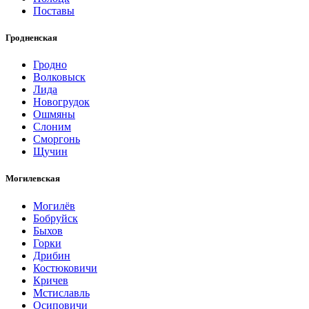
Поставы
Гродненская
Гродно
Волковыск
Лида
Новогрудок
Ошмяны
Слоним
Сморгонь
Щучин
Могилевская
Могилёв
Бобруйск
Быхов
Горки
Дрибин
Костюковичи
Кричев
Мстиславль
Осиповичи