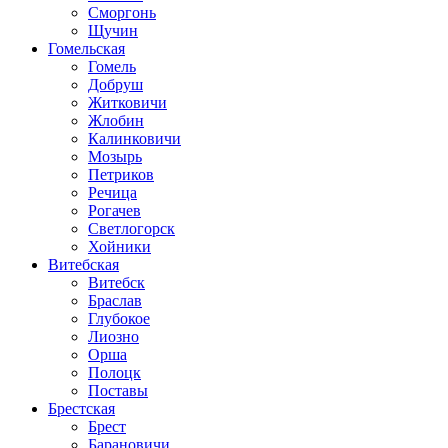
Сморгонь
Щучин
Гомельская
Гомель
Добруш
Житковичи
Жлобин
Калинковичи
Мозырь
Петриков
Речица
Рогачев
Светлогорск
Хойники
Витебская
Витебск
Браслав
Глубокое
Лиозно
Орша
Полоцк
Поставы
Брестская
Брест
Барановичи