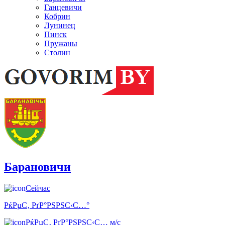
Ганцевичи
Кобрин
Лунинец
Пинск
Пружаны
Столин
Барановичи
Сейчас
РќРµС‚ РґР°РЅРЅС‹С…°
РќРµС‚ РґР°РЅРЅС‹С… м/с