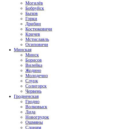
Могилёв
Бобруйск
Быхов
Горки
Дрибин
Костюковичи
Кричев
Мстиславль
Осиповичи
Минская
Минск
Борисов
Вилейка
Жодино
Молодечно
Слуцк
Солигорск
Червень
Гродненская
Гродно
Волковыск
Лида
Новогрудок
Ошмяны
Слоним