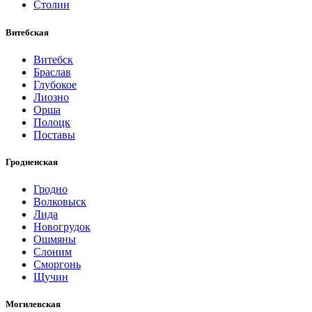
Столин
Витебская
Витебск
Браслав
Глубокое
Лиозно
Орша
Полоцк
Поставы
Гродненская
Гродно
Волковыск
Лида
Новогрудок
Ошмяны
Слоним
Сморгонь
Щучин
Могилевская