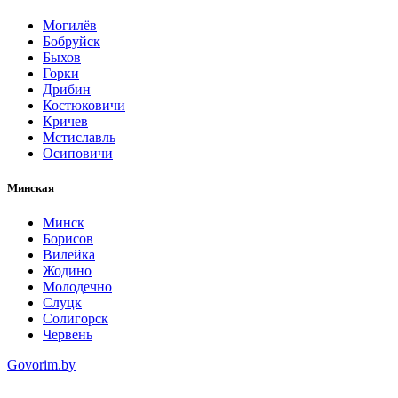
Могилёв
Бобруйск
Быхов
Горки
Дрибин
Костюковичи
Кричев
Мстиславль
Осиповичи
Минская
Минск
Борисов
Вилейка
Жодино
Молодечно
Слуцк
Солигорск
Червень
Govorim.by