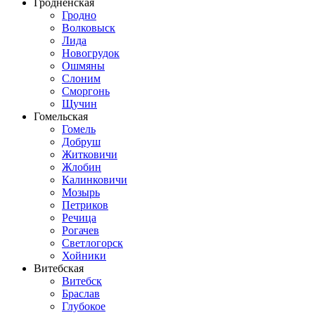
Гродненская
Гродно
Волковыск
Лида
Новогрудок
Ошмяны
Слоним
Сморгонь
Щучин
Гомельская
Гомель
Добруш
Житковичи
Жлобин
Калинковичи
Мозырь
Петриков
Речица
Рогачев
Светлогорск
Хойники
Витебская
Витебск
Браслав
Глубокое