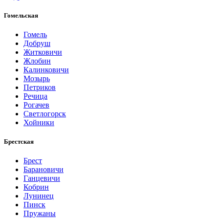
Гомельская
Гомель
Добруш
Житковичи
Жлобин
Калинковичи
Мозырь
Петриков
Речица
Рогачев
Светлогорск
Хойники
Брестская
Брест
Барановичи
Ганцевичи
Кобрин
Лунинец
Пинск
Пружаны