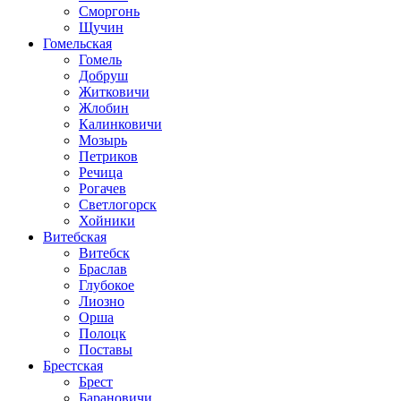
Сморгонь
Щучин
Гомельская
Гомель
Добруш
Житковичи
Жлобин
Калинковичи
Мозырь
Петриков
Речица
Рогачев
Светлогорск
Хойники
Витебская
Витебск
Браслав
Глубокое
Лиозно
Орша
Полоцк
Поставы
Брестская
Брест
Барановичи