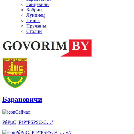
Ганцевичи
Кобрин
Лунинец
Пинск
Пружаны
Столин
Барановичи
Сейчас
РќРµС‚ РґР°РЅРЅС‹С…°
РќРµС‚ РґР°РЅРЅС‹С… м/с