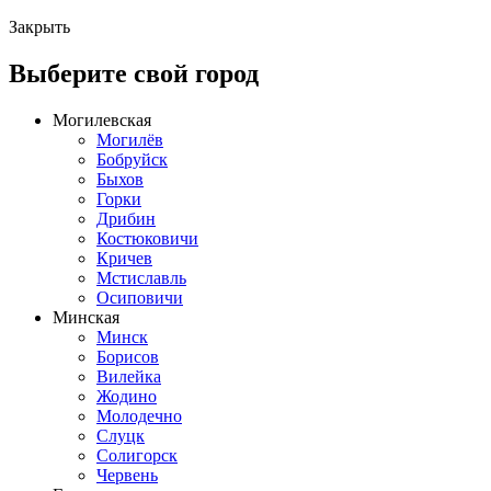
Закрыть
Выберите свой город
Могилевская
Могилёв
Бобруйск
Быхов
Горки
Дрибин
Костюковичи
Кричев
Мстиславль
Осиповичи
Минская
Минск
Борисов
Вилейка
Жодино
Молодечно
Слуцк
Солигорск
Червень