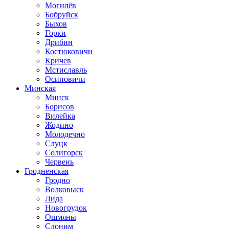
Могилёв
Бобруйск
Быхов
Горки
Дрибин
Костюковичи
Кричев
Мстиславль
Осиповичи
Минская
Минск
Борисов
Вилейка
Жодино
Молодечно
Слуцк
Солигорск
Червень
Гродненская
Гродно
Волковыск
Лида
Новогрудок
Ошмяны
Слоним