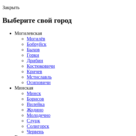
Закрыть
Выберите свой город
Могилевская
Могилёв
Бобруйск
Быхов
Горки
Дрибин
Костюковичи
Кричев
Мстиславль
Осиповичи
Минская
Минск
Борисов
Вилейка
Жодино
Молодечно
Слуцк
Солигорск
Червень