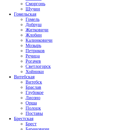
Сморгонь
Щучин
Гомельская
Гомель
Добруш
Житковичи
Жлобин
Калинковичи
Мозырь
Петриков
Речица
Рогачев
Светлогорск
Хойники
Витебская
Витебск
Браслав
Глубокое
Лиозно
Орша
Полоцк
Поставы
Брестская
Брест
Барановичи