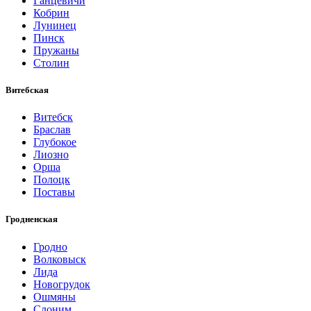
Ганцевичи
Кобрин
Лунинец
Пинск
Пружаны
Столин
Витебская
Витебск
Браслав
Глубокое
Лиозно
Орша
Полоцк
Поставы
Гродненская
Гродно
Волковыск
Лида
Новогрудок
Ошмяны
Слоним