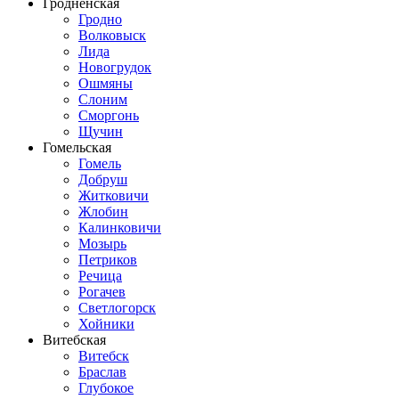
Гродненская
Гродно
Волковыск
Лида
Новогрудок
Ошмяны
Слоним
Сморгонь
Щучин
Гомельская
Гомель
Добруш
Житковичи
Жлобин
Калинковичи
Мозырь
Петриков
Речица
Рогачев
Светлогорск
Хойники
Витебская
Витебск
Браслав
Глубокое