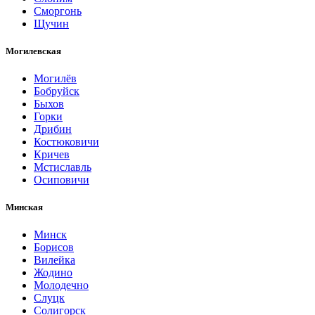
Сморгонь
Щучин
Могилевская
Могилёв
Бобруйск
Быхов
Горки
Дрибин
Костюковичи
Кричев
Мстиславль
Осиповичи
Минская
Минск
Борисов
Вилейка
Жодино
Молодечно
Слуцк
Солигорск