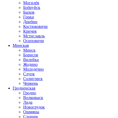
Могилёв
Бобруйск
Быхов
Горки
Дрибин
Костюковичи
Кричев
Мстиславль
Осиповичи
Минская
Минск
Борисов
Вилейка
Жодино
Молодечно
Слуцк
Солигорск
Червень
Гродненская
Гродно
Волковыск
Лида
Новогрудок
Ошмяны
Слоним