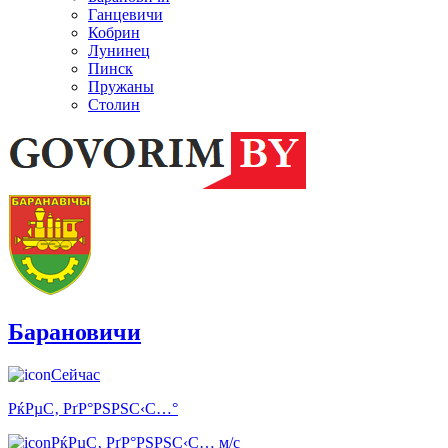
Ганцевичи
Кобрин
Лунинец
Пинск
Пружаны
Столин
Барановичи
Сейчас
РќРµС‚ РґР°РЅРЅС‹С…°
РќРµС‚ РґР°РЅРЅС‹С… м/с