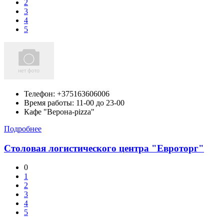
2
3
4
5
Телефон:
+375163606006
Время работы: 11-00 до 23-00
Кафе "Верона-pizza"
Подробнее
Столовая логистического центра "Евроторг"
0
1
2
3
4
5