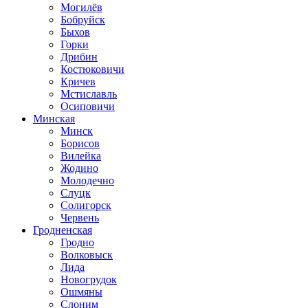
Могилёв
Бобруйск
Быхов
Горки
Дрибин
Костюковичи
Кричев
Мстиславль
Осиповичи
Минская
Минск
Борисов
Вилейка
Жодино
Молодечно
Слуцк
Солигорск
Червень
Гродненская
Гродно
Волковыск
Лида
Новогрудок
Ошмяны
Слоним