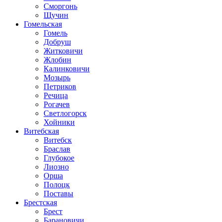
Сморгонь
Щучин
Гомельская
Гомель
Добруш
Житковичи
Жлобин
Калинковичи
Мозырь
Петриков
Речица
Рогачев
Светлогорск
Хойники
Витебская
Витебск
Браслав
Глубокое
Лиозно
Орша
Полоцк
Поставы
Брестская
Брест
Барановичи