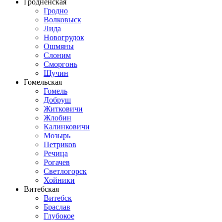
Гродненская
Гродно
Волковыск
Лида
Новогрудок
Ошмяны
Слоним
Сморгонь
Щучин
Гомельская
Гомель
Добруш
Житковичи
Жлобин
Калинковичи
Мозырь
Петриков
Речица
Рогачев
Светлогорск
Хойники
Витебская
Витебск
Браслав
Глубокое