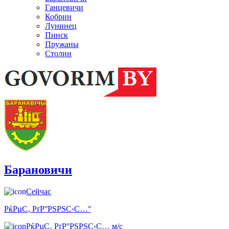
Ганцевичи
Кобрин
Лунинец
Пинск
Пружаны
Столин
Барановичи
Сейчас
РќРµС‚ РґР°РЅРЅС‹С…°
РќРµС‚ РґР°РЅРЅС‹С… м/с