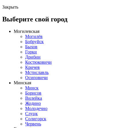
Закрыть
Выберите свой город
Могилевская
Могилёв
Бобруйск
Быхов
Горки
Дрибин
Костюковичи
Кричев
Мстиславль
Осиповичи
Минская
Минск
Борисов
Вилейка
Жодино
Молодечно
Слуцк
Солигорск
Червень