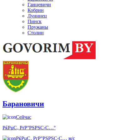
Ганцевичи
Кобрин
Лунинец
Пинск
Пружаны
Столин
Барановичи
Сейчас
РќРµС‚ РґР°РЅРЅС‹С…°
РќРµС‚ РґР°РЅРЅС‹С… м/с