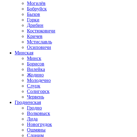
Могилёв
Бобруйск
Быхов
Горки
Дрибин
Костюковичи
Кричев
Мстиславль
Осиповичи
Минская
Минск
Борисов
Вилейка
Жодино
Молодечно
Слуцк
Солигорск
Червень
Гродненская
Гродно
Волковыск
Лида
Новогрудок
Ошмяны
Слоним