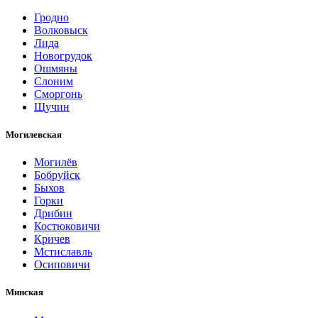
Гродно
Волковыск
Лида
Новогрудок
Ошмяны
Слоним
Сморгонь
Щучин
Могилевская
Могилёв
Бобруйск
Быхов
Горки
Дрибин
Костюковичи
Кричев
Мстиславль
Осиповичи
Минская