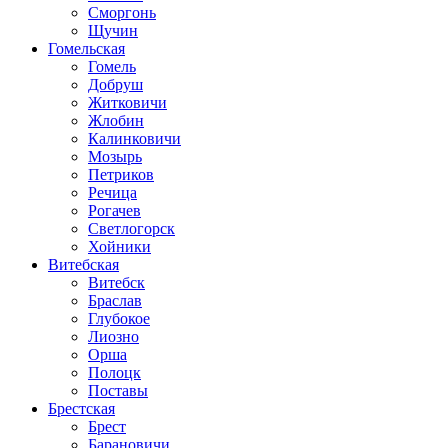
Сморгонь
Щучин
Гомельская
Гомель
Добруш
Житковичи
Жлобин
Калинковичи
Мозырь
Петриков
Речица
Рогачев
Светлогорск
Хойники
Витебская
Витебск
Браслав
Глубокое
Лиозно
Орша
Полоцк
Поставы
Брестская
Брест
Барановичи