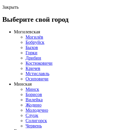
Закрыть
Выберите свой город
Могилевская
Могилёв
Бобруйск
Быхов
Горки
Дрибин
Костюковичи
Кричев
Мстиславль
Осиповичи
Минская
Минск
Борисов
Вилейка
Жодино
Молодечно
Слуцк
Солигорск
Червень