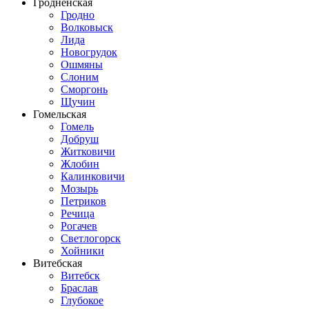
Гродненская
Гродно
Волковыск
Лида
Новогрудок
Ошмяны
Слоним
Сморгонь
Щучин
Гомельская
Гомель
Добруш
Житковичи
Жлобин
Калинковичи
Мозырь
Петриков
Речица
Рогачев
Светлогорск
Хойники
Витебская
Витебск
Браслав
Глубокое