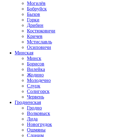
Могилёв
Бобруйск
Быхов
Горки
Дрибин
Костюковичи
Кричев
Мстиславль
Осиповичи
Минская
Минск
Борисов
Вилейка
Жодино
Молодечно
Слуцк
Солигорск
Червень
Гродненская
Гродно
Волковыск
Лида
Новогрудок
Ошмяны
Слоним