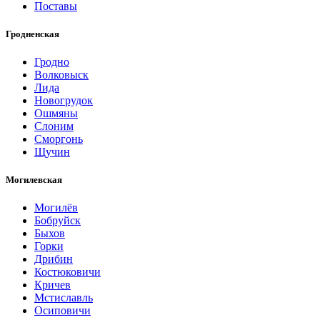
Поставы
Гродненская
Гродно
Волковыск
Лида
Новогрудок
Ошмяны
Слоним
Сморгонь
Щучин
Могилевская
Могилёв
Бобруйск
Быхов
Горки
Дрибин
Костюковичи
Кричев
Мстиславль
Осиповичи