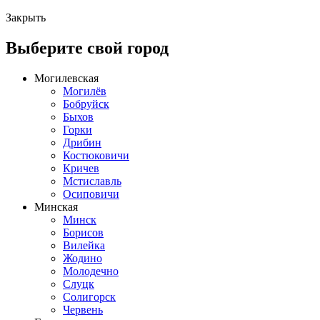
Закрыть
Выберите свой город
Могилевская
Могилёв
Бобруйск
Быхов
Горки
Дрибин
Костюковичи
Кричев
Мстиславль
Осиповичи
Минская
Минск
Борисов
Вилейка
Жодино
Молодечно
Слуцк
Солигорск
Червень