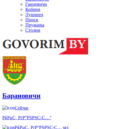
Ганцевичи
Кобрин
Лунинец
Пинск
Пружаны
Столин
Барановичи
Сейчас
РќРµС‚ РґР°РЅРЅС‹С…°
РќРµС‚ РґР°РЅРЅС‹С… м/с