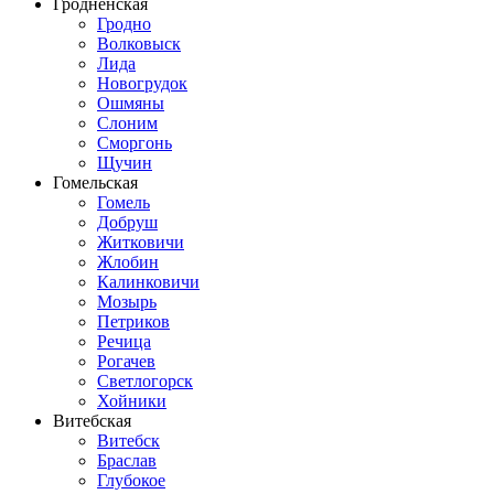
Гродненская
Гродно
Волковыск
Лида
Новогрудок
Ошмяны
Слоним
Сморгонь
Щучин
Гомельская
Гомель
Добруш
Житковичи
Жлобин
Калинковичи
Мозырь
Петриков
Речица
Рогачев
Светлогорск
Хойники
Витебская
Витебск
Браслав
Глубокое