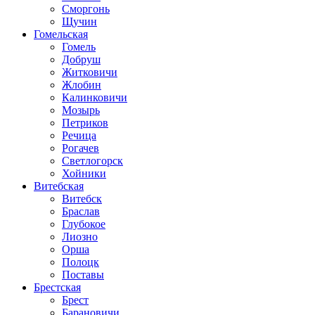
Сморгонь
Щучин
Гомельская
Гомель
Добруш
Житковичи
Жлобин
Калинковичи
Мозырь
Петриков
Речица
Рогачев
Светлогорск
Хойники
Витебская
Витебск
Браслав
Глубокое
Лиозно
Орша
Полоцк
Поставы
Брестская
Брест
Барановичи