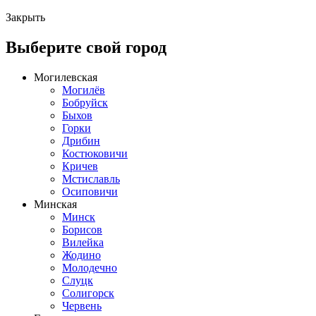
Закрыть
Выберите свой город
Могилевская
Могилёв
Бобруйск
Быхов
Горки
Дрибин
Костюковичи
Кричев
Мстиславль
Осиповичи
Минская
Минск
Борисов
Вилейка
Жодино
Молодечно
Слуцк
Солигорск
Червень