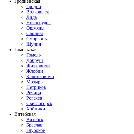
Гродненская
Гродно
Волковыск
Лида
Новогрудок
Ошмяны
Слоним
Сморгонь
Щучин
Гомельская
Гомель
Добруш
Житковичи
Жлобин
Калинковичи
Мозырь
Петриков
Речица
Рогачев
Светлогорск
Хойники
Витебская
Витебск
Браслав
Глубокое