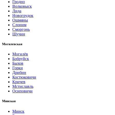
Гродно
Волковыск
Лида
Новогрудок
Ошмяны
Слоним
Сморгонь
Щучин
Могилевская
Могилёв
Бобруйск
Быхов
Горки
Дрибин
Костюковичи
Кричев
Мстиславль
Осиповичи
Минская
Минск