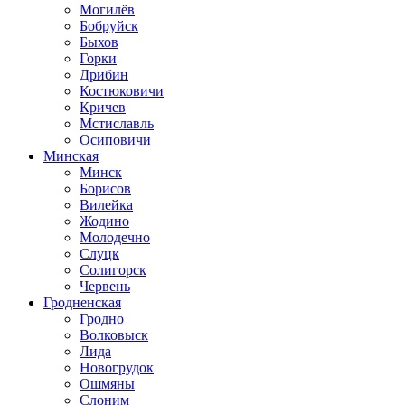
Могилёв
Бобруйск
Быхов
Горки
Дрибин
Костюковичи
Кричев
Мстиславль
Осиповичи
Минская
Минск
Борисов
Вилейка
Жодино
Молодечно
Слуцк
Солигорск
Червень
Гродненская
Гродно
Волковыск
Лида
Новогрудок
Ошмяны
Слоним