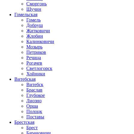
Сморгонь
Щучин
Гомельская
Гомель
Добруш
Житковичи
Жлобин
Калинковичи
Мозырь
Петриков
Речица
Рогачев
Светлогорск
Хойники
Витебская
Витебск
Браслав
Глубокое
Лиозно
Орша
Полоцк
Поставы
Брестская
Брест
Барановичи