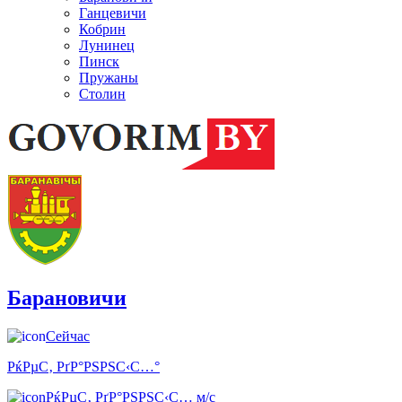
Ганцевичи
Кобрин
Лунинец
Пинск
Пружаны
Столин
Барановичи
Сейчас
РќРµС‚ РґР°РЅРЅС‹С…°
РќРµС‚ РґР°РЅРЅС‹С… м/с