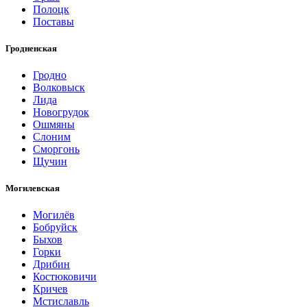
Полоцк
Поставы
Гродненская
Гродно
Волковыск
Лида
Новогрудок
Ошмяны
Слоним
Сморгонь
Щучин
Могилевская
Могилёв
Бобруйск
Быхов
Горки
Дрибин
Костюковичи
Кричев
Мстиславль