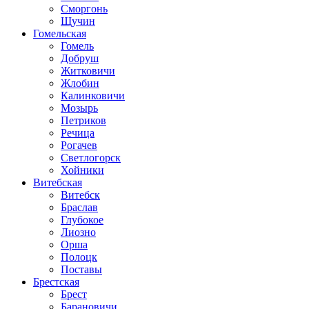
Сморгонь
Щучин
Гомельская
Гомель
Добруш
Житковичи
Жлобин
Калинковичи
Мозырь
Петриков
Речица
Рогачев
Светлогорск
Хойники
Витебская
Витебск
Браслав
Глубокое
Лиозно
Орша
Полоцк
Поставы
Брестская
Брест
Барановичи