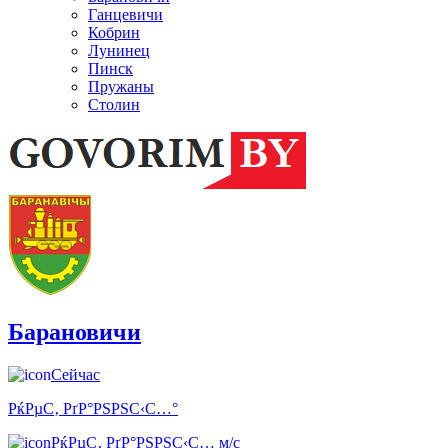
Ганцевичи
Кобрин
Лунинец
Пинск
Пружаны
Столин
Барановичи
Сейчас
РќРµС‚ РґР°РЅРЅС‹С…°
РќРµС‚ РґР°РЅРЅС‹С… м/с