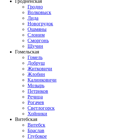
Гродненская
Гродно
Волковыск
Лида
Новогрудок
Ошмяны
Слоним
Сморгонь
Щучин
Гомельская
Гомель
Добруш
Житковичи
Жлобин
Калинковичи
Мозырь
Петриков
Речица
Рогачев
Светлогорск
Хойники
Витебская
Витебск
Браслав
Глубокое