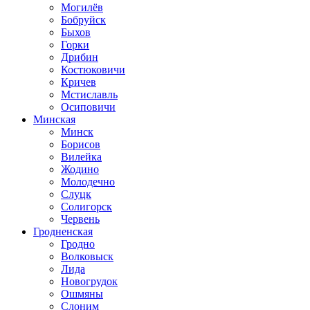
Могилёв
Бобруйск
Быхов
Горки
Дрибин
Костюковичи
Кричев
Мстиславль
Осиповичи
Минская
Минск
Борисов
Вилейка
Жодино
Молодечно
Слуцк
Солигорск
Червень
Гродненская
Гродно
Волковыск
Лида
Новогрудок
Ошмяны
Слоним