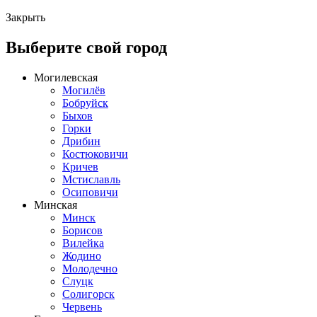
Закрыть
Выберите свой город
Могилевская
Могилёв
Бобруйск
Быхов
Горки
Дрибин
Костюковичи
Кричев
Мстиславль
Осиповичи
Минская
Минск
Борисов
Вилейка
Жодино
Молодечно
Слуцк
Солигорск
Червень