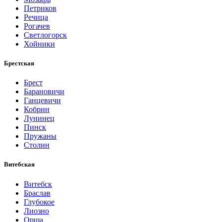
Петриков
Речица
Рогачев
Светлогорск
Хойники
Брестская
Брест
Барановичи
Ганцевичи
Кобрин
Лунинец
Пинск
Пружаны
Столин
Витебская
Витебск
Браслав
Глубокое
Лиозно
Орша