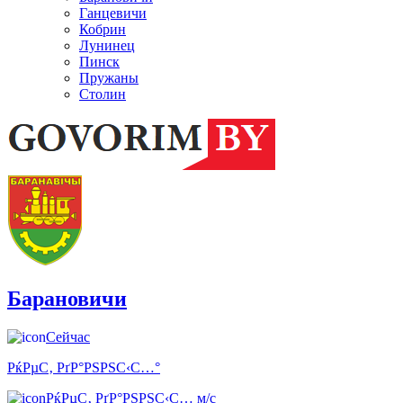
Ганцевичи
Кобрин
Лунинец
Пинск
Пружаны
Столин
Барановичи
Сейчас
РќРµС‚ РґР°РЅРЅС‹С…°
РќРµС‚ РґР°РЅРЅС‹С… м/с