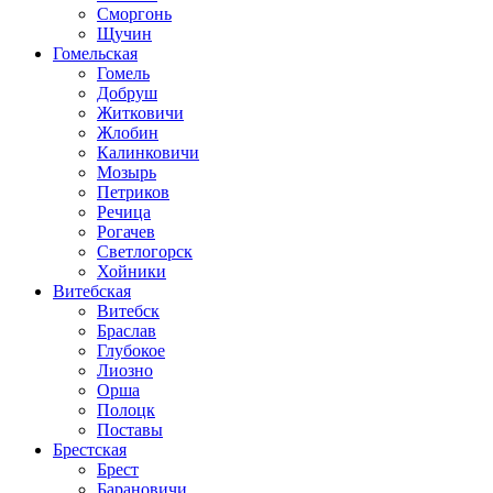
Сморгонь
Щучин
Гомельская
Гомель
Добруш
Житковичи
Жлобин
Калинковичи
Мозырь
Петриков
Речица
Рогачев
Светлогорск
Хойники
Витебская
Витебск
Браслав
Глубокое
Лиозно
Орша
Полоцк
Поставы
Брестская
Брест
Барановичи