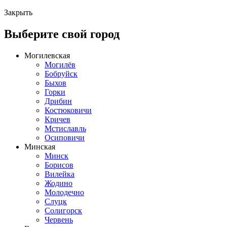
Закрыть
Выберите свой город
Могилевская
Могилёв
Бобруйск
Быхов
Горки
Дрибин
Костюковичи
Кричев
Мстиславль
Осиповичи
Минская
Минск
Борисов
Вилейка
Жодино
Молодечно
Слуцк
Солигорск
Червень