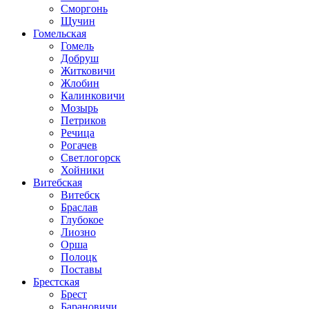
Сморгонь
Щучин
Гомельская
Гомель
Добруш
Житковичи
Жлобин
Калинковичи
Мозырь
Петриков
Речица
Рогачев
Светлогорск
Хойники
Витебская
Витебск
Браслав
Глубокое
Лиозно
Орша
Полоцк
Поставы
Брестская
Брест
Барановичи