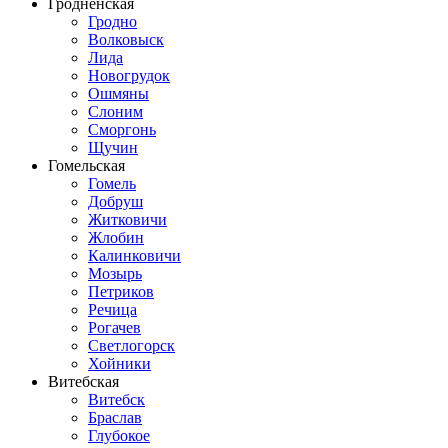
Гродненская
Гродно
Волковыск
Лида
Новогрудок
Ошмяны
Слоним
Сморгонь
Щучин
Гомельская
Гомель
Добруш
Житковичи
Жлобин
Калинковичи
Мозырь
Петриков
Речица
Рогачев
Светлогорск
Хойники
Витебская
Витебск
Браслав
Глубокое