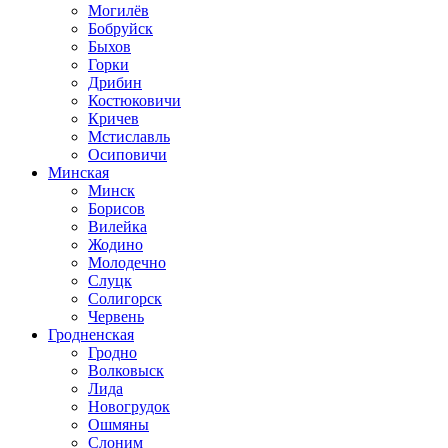
Могилёв
Бобруйск
Быхов
Горки
Дрибин
Костюковичи
Кричев
Мстиславль
Осиповичи
Минская
Минск
Борисов
Вилейка
Жодино
Молодечно
Слуцк
Солигорск
Червень
Гродненская
Гродно
Волковыск
Лида
Новогрудок
Ошмяны
Слоним