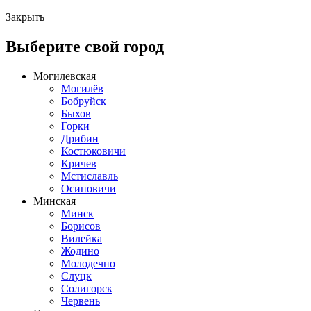
Закрыть
Выберите свой город
Могилевская
Могилёв
Бобруйск
Быхов
Горки
Дрибин
Костюковичи
Кричев
Мстиславль
Осиповичи
Минская
Минск
Борисов
Вилейка
Жодино
Молодечно
Слуцк
Солигорск
Червень