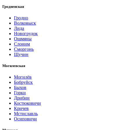
Гродненская
Гродно
Волковыск
Лида
Новогрудок
Ошмяны
Слоним
Сморгонь
Щучин
Могилевская
Могилёв
Бобруйск
Быхов
Горки
Дрибин
Костюковичи
Кричев
Мстиславль
Осиповичи