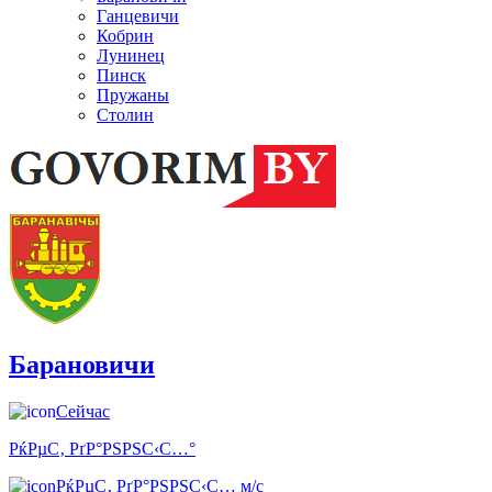
Ганцевичи
Кобрин
Лунинец
Пинск
Пружаны
Столин
Барановичи
Сейчас
РќРµС‚ РґР°РЅРЅС‹С…°
РќРµС‚ РґР°РЅРЅС‹С… м/с