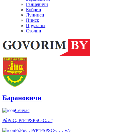
Ганцевичи
Кобрин
Лунинец
Пинск
Пружаны
Столин
Барановичи
Сейчас
РќРµС‚ РґР°РЅРЅС‹С…°
РќРµС‚ РґР°РЅРЅС‹С… м/с