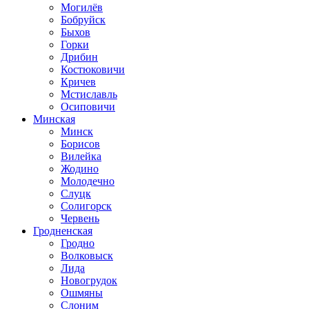
Могилёв
Бобруйск
Быхов
Горки
Дрибин
Костюковичи
Кричев
Мстиславль
Осиповичи
Минская
Минск
Борисов
Вилейка
Жодино
Молодечно
Слуцк
Солигорск
Червень
Гродненская
Гродно
Волковыск
Лида
Новогрудок
Ошмяны
Слоним