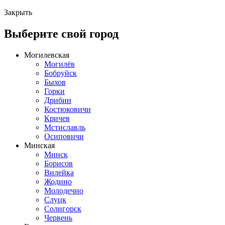
Закрыть
Выберите свой город
Могилевская
Могилёв
Бобруйск
Быхов
Горки
Дрибин
Костюковичи
Кричев
Мстиславль
Осиповичи
Минская
Минск
Борисов
Вилейка
Жодино
Молодечно
Слуцк
Солигорск
Червень