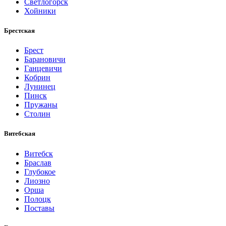
Светлогорск
Хойники
Брестская
Брест
Барановичи
Ганцевичи
Кобрин
Лунинец
Пинск
Пружаны
Столин
Витебская
Витебск
Браслав
Глубокое
Лиозно
Орша
Полоцк
Поставы