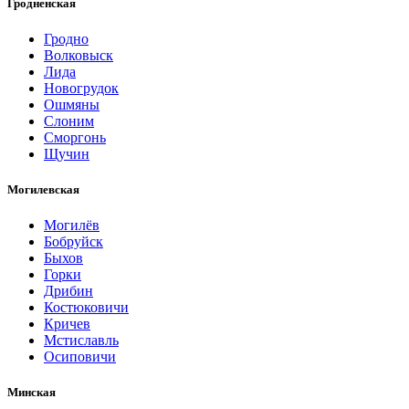
Гродненская
Гродно
Волковыск
Лида
Новогрудок
Ошмяны
Слоним
Сморгонь
Щучин
Могилевская
Могилёв
Бобруйск
Быхов
Горки
Дрибин
Костюковичи
Кричев
Мстиславль
Осиповичи
Минская