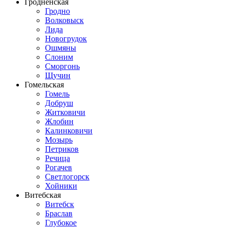
Гродненская
Гродно
Волковыск
Лида
Новогрудок
Ошмяны
Слоним
Сморгонь
Щучин
Гомельская
Гомель
Добруш
Житковичи
Жлобин
Калинковичи
Мозырь
Петриков
Речица
Рогачев
Светлогорск
Хойники
Витебская
Витебск
Браслав
Глубокое