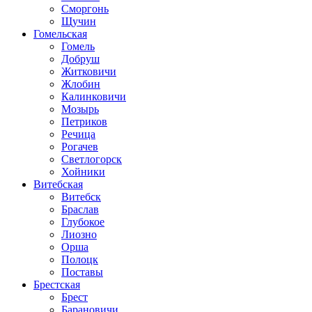
Сморгонь
Щучин
Гомельская
Гомель
Добруш
Житковичи
Жлобин
Калинковичи
Мозырь
Петриков
Речица
Рогачев
Светлогорск
Хойники
Витебская
Витебск
Браслав
Глубокое
Лиозно
Орша
Полоцк
Поставы
Брестская
Брест
Барановичи