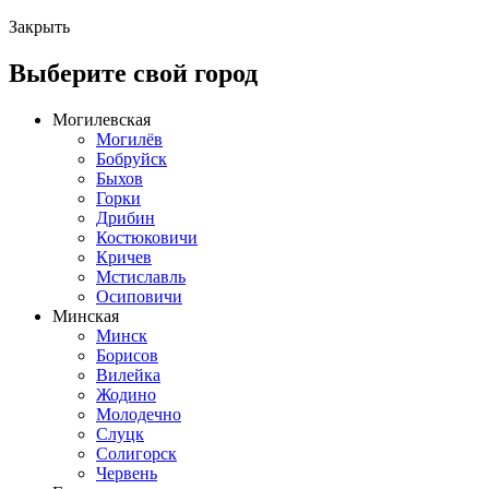
Закрыть
Выберите свой город
Могилевская
Могилёв
Бобруйск
Быхов
Горки
Дрибин
Костюковичи
Кричев
Мстиславль
Осиповичи
Минская
Минск
Борисов
Вилейка
Жодино
Молодечно
Слуцк
Солигорск
Червень