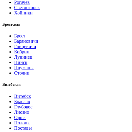
Рогачев
Светлогорск
Хойники
Брестская
Брест
Барановичи
Ганцевичи
Кобрин
Лунинец
Пинск
Пружаны
Столин
Витебская
Витебск
Браслав
Глубокое
Лиозно
Орша
Полоцк
Поставы