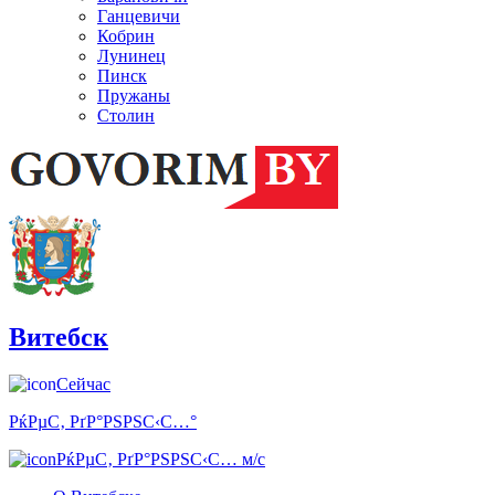
Ганцевичи
Кобрин
Лунинец
Пинск
Пружаны
Столин
Витебск
Сейчас
РќРµС‚ РґР°РЅРЅС‹С…°
РќРµС‚ РґР°РЅРЅС‹С… м/с