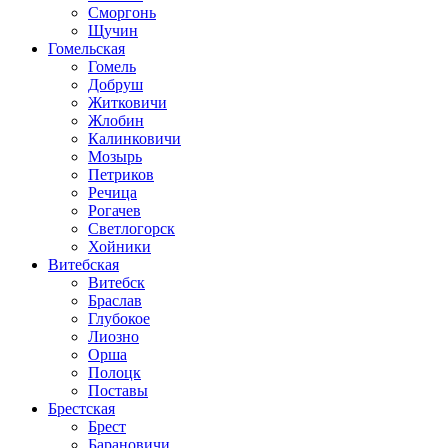
Сморгонь
Щучин
Гомельская
Гомель
Добруш
Житковичи
Жлобин
Калинковичи
Мозырь
Петриков
Речица
Рогачев
Светлогорск
Хойники
Витебская
Витебск
Браслав
Глубокое
Лиозно
Орша
Полоцк
Поставы
Брестская
Брест
Барановичи