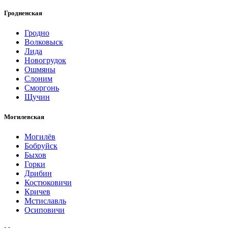
Гродненская
Гродно
Волковыск
Лида
Новогрудок
Ошмяны
Слоним
Сморгонь
Щучин
Могилевская
Могилёв
Бобруйск
Быхов
Горки
Дрибин
Костюковичи
Кричев
Мстиславль
Осиповичи