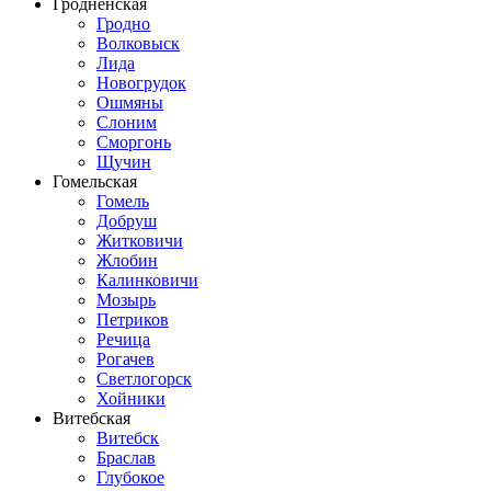
Гродненская
Гродно
Волковыск
Лида
Новогрудок
Ошмяны
Слоним
Сморгонь
Щучин
Гомельская
Гомель
Добруш
Житковичи
Жлобин
Калинковичи
Мозырь
Петриков
Речица
Рогачев
Светлогорск
Хойники
Витебская
Витебск
Браслав
Глубокое