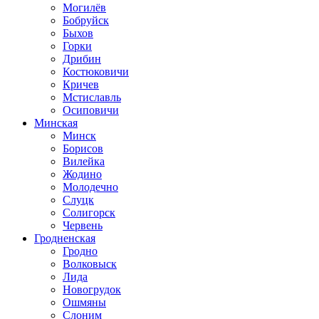
Могилёв
Бобруйск
Быхов
Горки
Дрибин
Костюковичи
Кричев
Мстиславль
Осиповичи
Минская
Минск
Борисов
Вилейка
Жодино
Молодечно
Слуцк
Солигорск
Червень
Гродненская
Гродно
Волковыск
Лида
Новогрудок
Ошмяны
Слоним