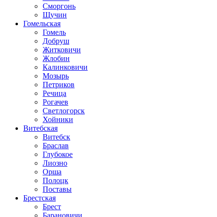
Сморгонь
Щучин
Гомельская
Гомель
Добруш
Житковичи
Жлобин
Калинковичи
Мозырь
Петриков
Речица
Рогачев
Светлогорск
Хойники
Витебская
Витебск
Браслав
Глубокое
Лиозно
Орша
Полоцк
Поставы
Брестская
Брест
Барановичи