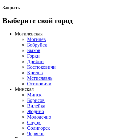
Закрыть
Выберите свой город
Могилевская
Могилёв
Бобруйск
Быхов
Горки
Дрибин
Костюковичи
Кричев
Мстиславль
Осиповичи
Минская
Минск
Борисов
Вилейка
Жодино
Молодечно
Слуцк
Солигорск
Червень