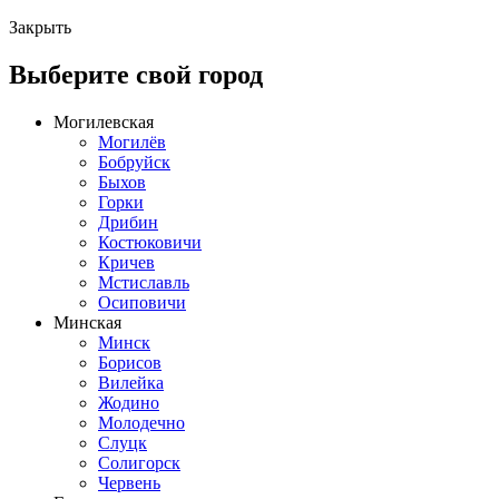
Закрыть
Выберите свой город
Могилевская
Могилёв
Бобруйск
Быхов
Горки
Дрибин
Костюковичи
Кричев
Мстиславль
Осиповичи
Минская
Минск
Борисов
Вилейка
Жодино
Молодечно
Слуцк
Солигорск
Червень