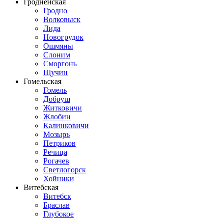
Гродненская
Гродно
Волковыск
Лида
Новогрудок
Ошмяны
Слоним
Сморгонь
Щучин
Гомельская
Гомель
Добруш
Житковичи
Жлобин
Калинковичи
Мозырь
Петриков
Речица
Рогачев
Светлогорск
Хойники
Витебская
Витебск
Браслав
Глубокое