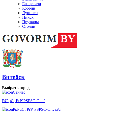
Ганцевичи
Кобрин
Лунинец
Пинск
Пружаны
Столин
Витебск
Выбрать город
Сейчас
РќРµС‚ РґР°РЅРЅС‹С…°
РќРµС‚ РґР°РЅРЅС‹С… м/с