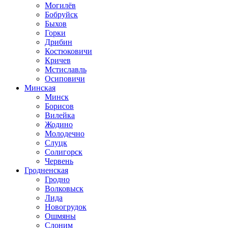
Могилёв
Бобруйск
Быхов
Горки
Дрибин
Костюковичи
Кричев
Мстиславль
Осиповичи
Минская
Минск
Борисов
Вилейка
Жодино
Молодечно
Слуцк
Солигорск
Червень
Гродненская
Гродно
Волковыск
Лида
Новогрудок
Ошмяны
Слоним