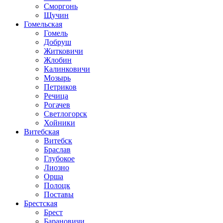
Сморгонь
Щучин
Гомельская
Гомель
Добруш
Житковичи
Жлобин
Калинковичи
Мозырь
Петриков
Речица
Рогачев
Светлогорск
Хойники
Витебская
Витебск
Браслав
Глубокое
Лиозно
Орша
Полоцк
Поставы
Брестская
Брест
Барановичи