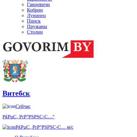
Ганцевичи
Кобрин
Лунинец
Пинск
Пружаны
Столин
Витебск
Сейчас
РќРµС‚ РґР°РЅРЅС‹С…°
РќРµС‚ РґР°РЅРЅС‹С… м/с