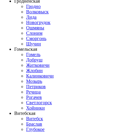
Гродненская
Гродно
Волковыск
Лида
Новогрудок
Ошмяны
Слоним
Сморгонь
Щучин
Гомельская
Гомель
Добруш
Житковичи
Жлобин
Калинковичи
Мозырь
Петриков
Речица
Рогачев
Светлогорск
Хойники
Витебская
Витебск
Браслав
Глубокое