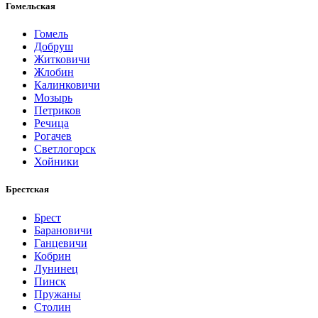
Гомельская
Гомель
Добруш
Житковичи
Жлобин
Калинковичи
Мозырь
Петриков
Речица
Рогачев
Светлогорск
Хойники
Брестская
Брест
Барановичи
Ганцевичи
Кобрин
Лунинец
Пинск
Пружаны
Столин