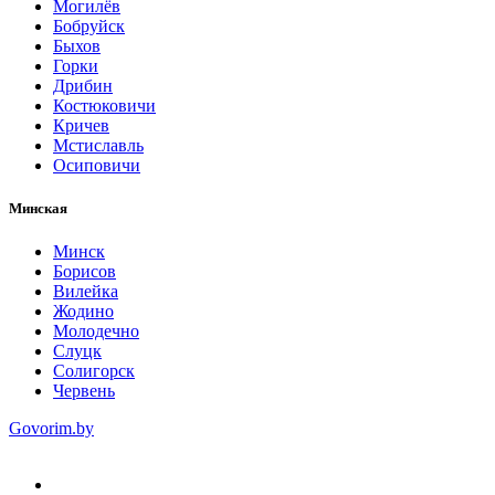
Могилёв
Бобруйск
Быхов
Горки
Дрибин
Костюковичи
Кричев
Мстиславль
Осиповичи
Минская
Минск
Борисов
Вилейка
Жодино
Молодечно
Слуцк
Солигорск
Червень
Govorim.by