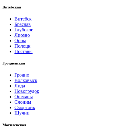
Витебская
Витебск
Браслав
Глубокое
Лиозно
Орша
Полоцк
Поставы
Гродненская
Гродно
Волковыск
Лида
Новогрудок
Ошмяны
Слоним
Сморгонь
Щучин
Могилевская