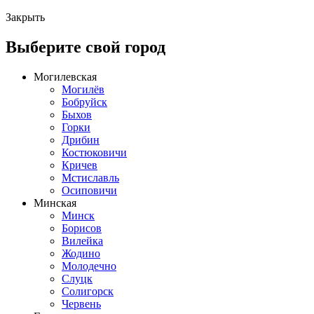
Закрыть
Выберите свой город
Могилевская
Могилёв
Бобруйск
Быхов
Горки
Дрибин
Костюковичи
Кричев
Мстиславль
Осиповичи
Минская
Минск
Борисов
Вилейка
Жодино
Молодечно
Слуцк
Солигорск
Червень