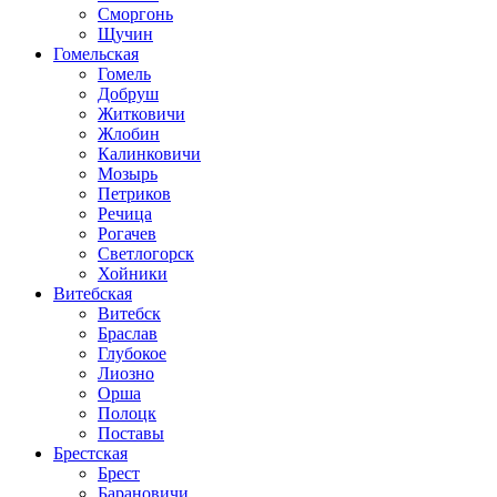
Сморгонь
Щучин
Гомельская
Гомель
Добруш
Житковичи
Жлобин
Калинковичи
Мозырь
Петриков
Речица
Рогачев
Светлогорск
Хойники
Витебская
Витебск
Браслав
Глубокое
Лиозно
Орша
Полоцк
Поставы
Брестская
Брест
Барановичи