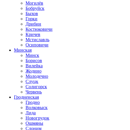
Могилёв
Бобруйск
Быхов
Горки
Дрибин
Костюковичи
Кричев
Мстиславль
Осиповичи
Минская
Минск
Борисов
Вилейка
Жодино
Молодечно
Слуцк
Солигорск
Червень
Гродненская
Гродно
Волковыск
Лида
Новогрудок
Ошмяны
Слоним