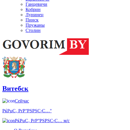
Ганцевичи
Кобрин
Лунинец
Пинск
Пружаны
Столин
Витебск
Сейчас
РќРµС‚ РґР°РЅРЅС‹С…°
РќРµС‚ РґР°РЅРЅС‹С… м/с