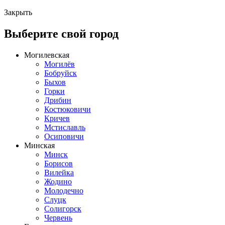
Закрыть
Выберите свой город
Могилевская
Могилёв
Бобруйск
Быхов
Горки
Дрибин
Костюковичи
Кричев
Мстиславль
Осиповичи
Минская
Минск
Борисов
Вилейка
Жодино
Молодечно
Слуцк
Солигорск
Червень