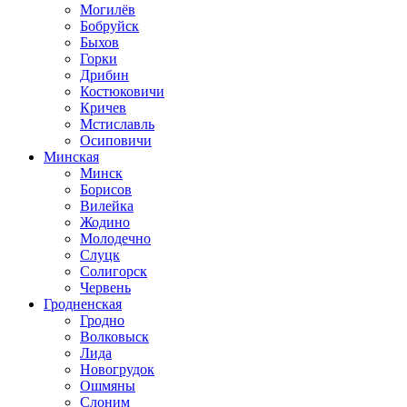
Могилёв
Бобруйск
Быхов
Горки
Дрибин
Костюковичи
Кричев
Мстиславль
Осиповичи
Минская
Минск
Борисов
Вилейка
Жодино
Молодечно
Слуцк
Солигорск
Червень
Гродненская
Гродно
Волковыск
Лида
Новогрудок
Ошмяны
Слоним