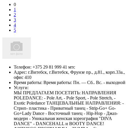
0
1
2
3
4
5
Телефон:
+375 29 81 999 41 мтс
Адрес:
г.Витебск,
г.Витебск, Фрунзе пр., д.81., корп.33а.,
офис 410
Время работы: Время работы: Пн. — Сб.. Вс. - выходной
Услуги:
МЫ ПРЕДЛАГАЕМ ПОСЕТИТЬ: НАПРАВЛЕНИЯ
POLEDANCE: - Pole Art, - Pole Sport, - Pole Stretch, -
Exotic Poledance ТАНЦЕВАЛЬНЫЕ НАПРАВЛЕНИЯ: -
Cтрип- пластика - Приватный танец - Strip-Go+ Go-
Go+Lady Dance - Восточный танец - Hip-Hop - Джаз-
модерн - Уникальная женская хореография "DIVA
DANCE" - DANCEHALL и BOOTY DANCE!