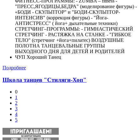
ФИТНЕСС-ПРОГРАММЫ: - ZUMBA – fitness -
"ПРЕСС,ЯГОДИЦЫ,БЕДРА" (моделирование фигуры) -
«БОДИ - СКУЛЬПТОР" и "БОДИ-СКУЛЬПТОР-
ИНТЕНСИВ" (коррекция фигуры) - "Йога-
АНТИСТРЕСС" ( йога+ дыхательные техники)
СТРЕТЧИНГ–ПРОГРАММЫ: - ГИМНАСТИЧЕСКИЙ
СТРЕТЧИНГ - РАСТЯЖКА НА СТАНКЕ - "ГИБКОЕ
ТЕЛО" (стретчинг +йога+пилатес) ВОЗДУШНЫЕ
ПОЛОТНА ТАНЦЕВАЛЬНЫЕ ГРУППЫ
ВЫХОДНОГО ДНЯ ДЛЯ ДЕТЕЙ И РОДИТЕЛЕЙ
ЧУП Хороший Танец
Подробнее
Школа танцев "Стиляги-Хоп"
0
1
2
3
4
5