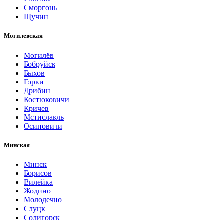
Сморгонь
Щучин
Могилевская
Могилёв
Бобруйск
Быхов
Горки
Дрибин
Костюковичи
Кричев
Мстиславль
Осиповичи
Минская
Минск
Борисов
Вилейка
Жодино
Молодечно
Слуцк
Солигорск