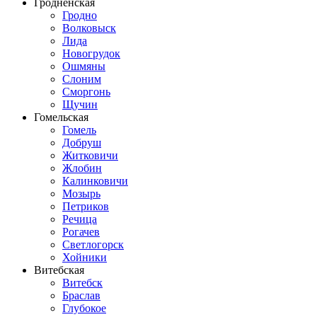
Гродненская
Гродно
Волковыск
Лида
Новогрудок
Ошмяны
Слоним
Сморгонь
Щучин
Гомельская
Гомель
Добруш
Житковичи
Жлобин
Калинковичи
Мозырь
Петриков
Речица
Рогачев
Светлогорск
Хойники
Витебская
Витебск
Браслав
Глубокое