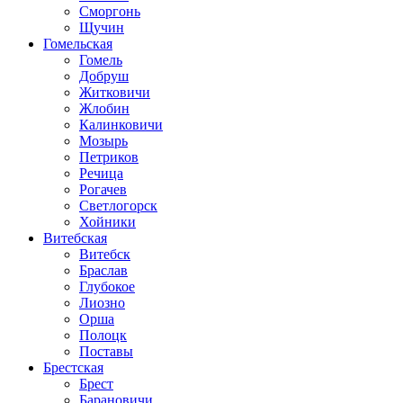
Сморгонь
Щучин
Гомельская
Гомель
Добруш
Житковичи
Жлобин
Калинковичи
Мозырь
Петриков
Речица
Рогачев
Светлогорск
Хойники
Витебская
Витебск
Браслав
Глубокое
Лиозно
Орша
Полоцк
Поставы
Брестская
Брест
Барановичи