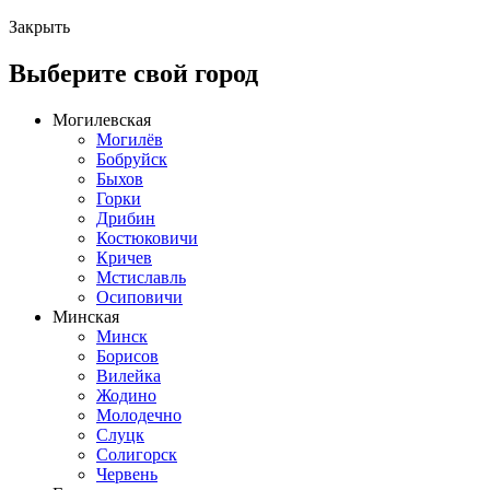
Закрыть
Выберите свой город
Могилевская
Могилёв
Бобруйск
Быхов
Горки
Дрибин
Костюковичи
Кричев
Мстиславль
Осиповичи
Минская
Минск
Борисов
Вилейка
Жодино
Молодечно
Слуцк
Солигорск
Червень