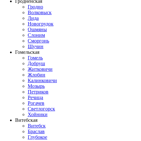
Гродненская
Гродно
Волковыск
Лида
Новогрудок
Ошмяны
Слоним
Сморгонь
Щучин
Гомельская
Гомель
Добруш
Житковичи
Жлобин
Калинковичи
Мозырь
Петриков
Речица
Рогачев
Светлогорск
Хойники
Витебская
Витебск
Браслав
Глубокое