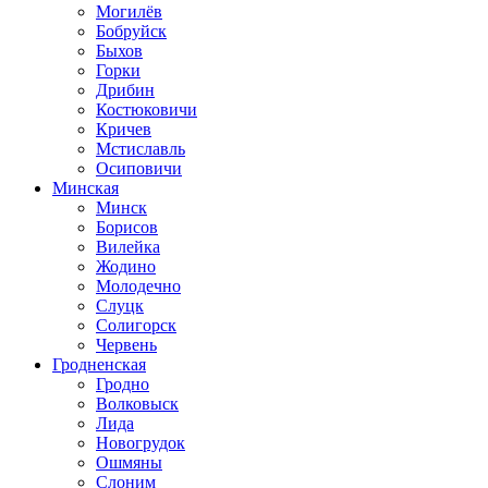
Могилёв
Бобруйск
Быхов
Горки
Дрибин
Костюковичи
Кричев
Мстиславль
Осиповичи
Минская
Минск
Борисов
Вилейка
Жодино
Молодечно
Слуцк
Солигорск
Червень
Гродненская
Гродно
Волковыск
Лида
Новогрудок
Ошмяны
Слоним