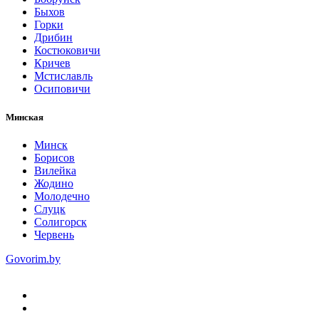
Быхов
Горки
Дрибин
Костюковичи
Кричев
Мстиславль
Осиповичи
Минская
Минск
Борисов
Вилейка
Жодино
Молодечно
Слуцк
Солигорск
Червень
Govorim.by