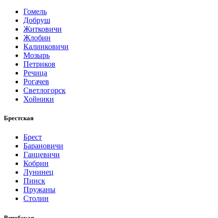
Гомель
Добруш
Житковичи
Жлобин
Калинковичи
Мозырь
Петриков
Речица
Рогачев
Светлогорск
Хойники
Брестская
Брест
Барановичи
Ганцевичи
Кобрин
Лунинец
Пинск
Пружаны
Столин
Витебская