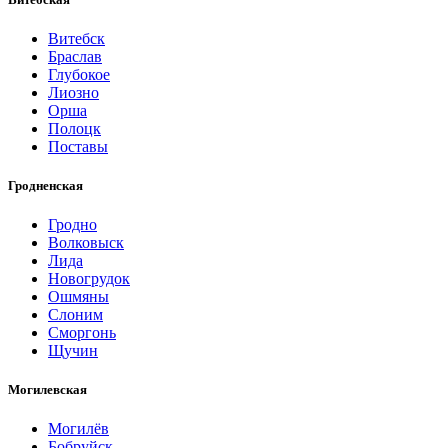
Витебск
Браслав
Глубокое
Лиозно
Орша
Полоцк
Поставы
Гродненская
Гродно
Волковыск
Лида
Новогрудок
Ошмяны
Слоним
Сморгонь
Щучин
Могилевская
Могилёв
Бобруйск