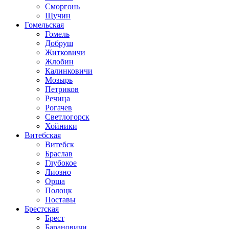
Сморгонь
Щучин
Гомельская
Гомель
Добруш
Житковичи
Жлобин
Калинковичи
Мозырь
Петриков
Речица
Рогачев
Светлогорск
Хойники
Витебская
Витебск
Браслав
Глубокое
Лиозно
Орша
Полоцк
Поставы
Брестская
Брест
Барановичи