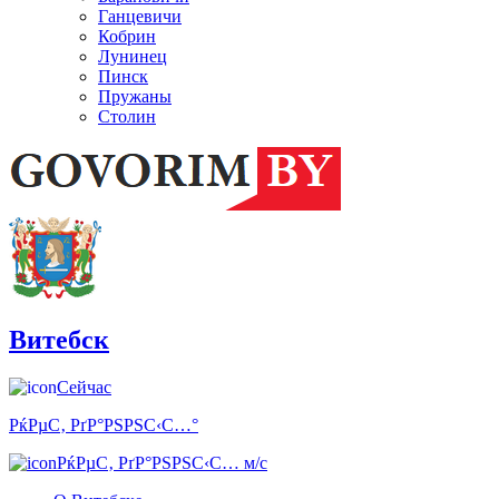
Ганцевичи
Кобрин
Лунинец
Пинск
Пружаны
Столин
Витебск
Сейчас
РќРµС‚ РґР°РЅРЅС‹С…°
РќРµС‚ РґР°РЅРЅС‹С… м/с