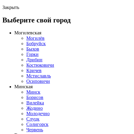
Закрыть
Выберите свой город
Могилевская
Могилёв
Бобруйск
Быхов
Горки
Дрибин
Костюковичи
Кричев
Мстиславль
Осиповичи
Минская
Минск
Борисов
Вилейка
Жодино
Молодечно
Слуцк
Солигорск
Червень