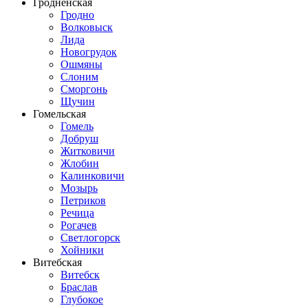
Гродненская
Гродно
Волковыск
Лида
Новогрудок
Ошмяны
Слоним
Сморгонь
Щучин
Гомельская
Гомель
Добруш
Житковичи
Жлобин
Калинковичи
Мозырь
Петриков
Речица
Рогачев
Светлогорск
Хойники
Витебская
Витебск
Браслав
Глубокое