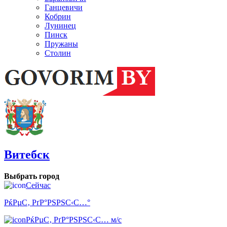
Ганцевичи
Кобрин
Лунинец
Пинск
Пружаны
Столин
Витебск
Выбрать город
Сейчас
РќРµС‚ РґР°РЅРЅС‹С…°
РќРµС‚ РґР°РЅРЅС‹С… м/с