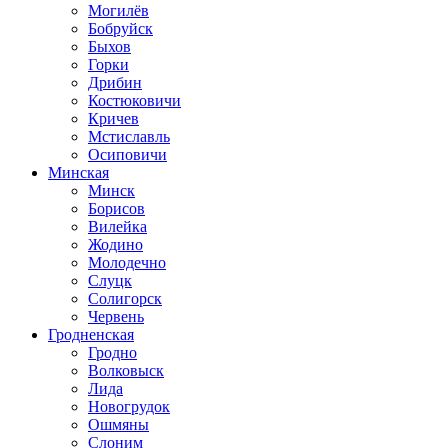
Могилёв
Бобруйск
Быхов
Горки
Дрибин
Костюковичи
Кричев
Мстиславль
Осиповичи
Минская
Минск
Борисов
Вилейка
Жодино
Молодечно
Слуцк
Солигорск
Червень
Гродненская
Гродно
Волковыск
Лида
Новогрудок
Ошмяны
Слоним