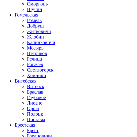
Сморгонь
Щучин
Гомельская
Гомель
Добруш
Житковичи
Жлобин
Калинковичи
Мозырь
Петриков
Речица
Рогачев
Светлогорск
Хойники
Витебская
Витебск
Браслав
Глубокое
Лиозно
Орша
Полоцк
Поставы
Брестская
Брест
Барановичи