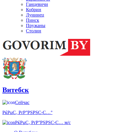
Ганцевичи
Кобрин
Лунинец
Пинск
Пружаны
Столин
Витебск
Сейчас
РќРµС‚ РґР°РЅРЅС‹С…°
РќРµС‚ РґР°РЅРЅС‹С… м/с