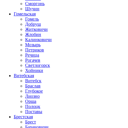
Сморгонь
Щучин
Гомельская
Гомель
Добруш
Житковичи
Жлобин
Калинковичи
Мозырь
Петриков
Речица
Рогачев
Светлогорск
Хойники
Витебская
Витебск
Браслав
Глубокое
Лиозно
Орша
Полоцк
Поставы
Брестская
Брест
Барановичи