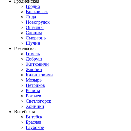
Гродненская
Гродно
Волковыск
Лида
Новогрудок
Ошмяны
Слоним
Сморгонь
Щучин
Гомельская
Гомель
Добруш
Житковичи
Жлобин
Калинковичи
Мозырь
Петриков
Речица
Рогачев
Светлогорск
Хойники
Витебская
Витебск
Браслав
Глубокое