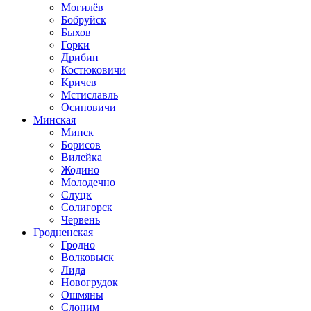
Могилёв
Бобруйск
Быхов
Горки
Дрибин
Костюковичи
Кричев
Мстиславль
Осиповичи
Минская
Минск
Борисов
Вилейка
Жодино
Молодечно
Слуцк
Солигорск
Червень
Гродненская
Гродно
Волковыск
Лида
Новогрудок
Ошмяны
Слоним