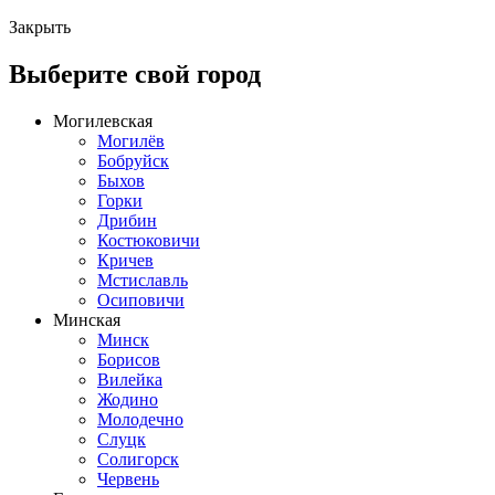
Закрыть
Выберите свой город
Могилевская
Могилёв
Бобруйск
Быхов
Горки
Дрибин
Костюковичи
Кричев
Мстиславль
Осиповичи
Минская
Минск
Борисов
Вилейка
Жодино
Молодечно
Слуцк
Солигорск
Червень