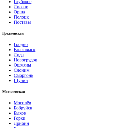
Глубокое
Лиозно
Орша
Полоцк
Поставы
Гродненская
Гродно
Волковыск
Лида
Новогрудок
Ошмяны
Слоним
Сморгонь
Щучин
Могилевская
Могилёв
Бобруйск
Быхов
Горки
Дрибин