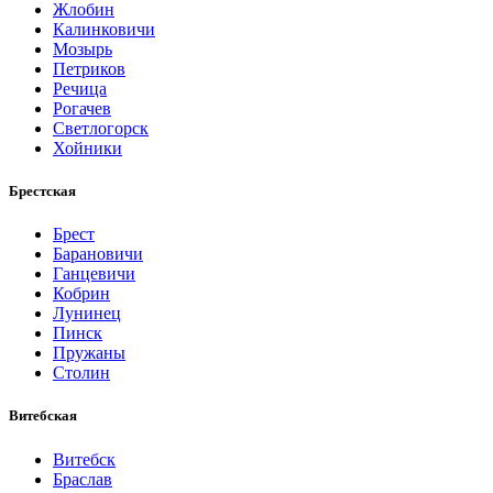
Жлобин
Калинковичи
Мозырь
Петриков
Речица
Рогачев
Светлогорск
Хойники
Брестская
Брест
Барановичи
Ганцевичи
Кобрин
Лунинец
Пинск
Пружаны
Столин
Витебская
Витебск
Браслав