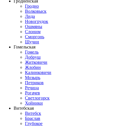
Гродненская
Гродно
Волковыск
Лида
Новогрудок
Ошмяны
Слоним
Сморгонь
Щучин
Гомельская
Гомель
Добруш
Житковичи
Жлобин
Калинковичи
Мозырь
Петриков
Речица
Рогачев
Светлогорск
Хойники
Витебская
Витебск
Браслав
Глубокое