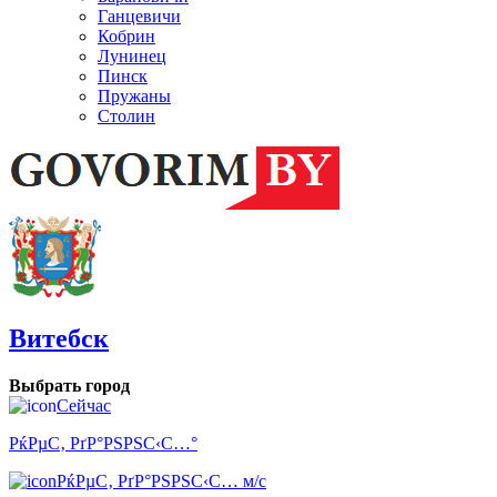
Ганцевичи
Кобрин
Лунинец
Пинск
Пружаны
Столин
Витебск
Выбрать город
Сейчас
РќРµС‚ РґР°РЅРЅС‹С…°
РќРµС‚ РґР°РЅРЅС‹С… м/с