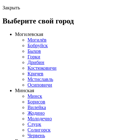
Закрыть
Выберите свой город
Могилевская
Могилёв
Бобруйск
Быхов
Горки
Дрибин
Костюковичи
Кричев
Мстиславль
Осиповичи
Минская
Минск
Борисов
Вилейка
Жодино
Молодечно
Слуцк
Солигорск
Червень