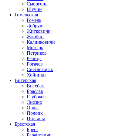
Сморгонь
Щучин
Гомельская
Гомель
Добруш
Житковичи
Жлобин
Калинковичи
Мозырь
Петриков
Речица
Рогачев
Светлогорск
Хойники
Витебская
Витебск
Браслав
Глубокое
Лиозно
Орша
Полоцк
Поставы
Брестская
Брест
Барановичи