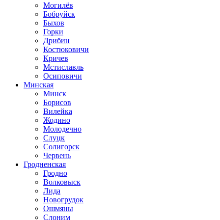
Могилёв
Бобруйск
Быхов
Горки
Дрибин
Костюковичи
Кричев
Мстиславль
Осиповичи
Минская
Минск
Борисов
Вилейка
Жодино
Молодечно
Слуцк
Солигорск
Червень
Гродненская
Гродно
Волковыск
Лида
Новогрудок
Ошмяны
Слоним