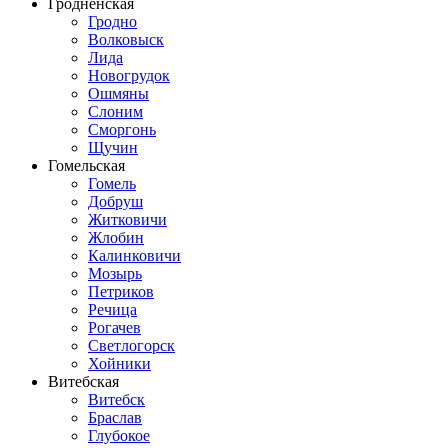
Гродненская
Гродно
Волковыск
Лида
Новогрудок
Ошмяны
Слоним
Сморгонь
Щучин
Гомельская
Гомель
Добруш
Житковичи
Жлобин
Калинковичи
Мозырь
Петриков
Речица
Рогачев
Светлогорск
Хойники
Витебская
Витебск
Браслав
Глубокое