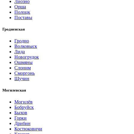
Лиозно
Орша
Полоцк
Поставы
Гродненская
Гродно
Волковыск
Лида
Новогрудок
Ошмяны
Слоним
Сморгонь
Щучин
Могилевская
Могилёв
Бобруйск
Быхов
Горки
Дрибин
Костюковичи