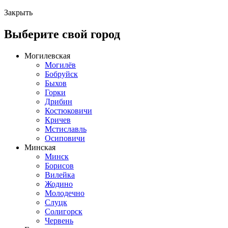
Закрыть
Выберите свой город
Могилевская
Могилёв
Бобруйск
Быхов
Горки
Дрибин
Костюковичи
Кричев
Мстиславль
Осиповичи
Минская
Минск
Борисов
Вилейка
Жодино
Молодечно
Слуцк
Солигорск
Червень