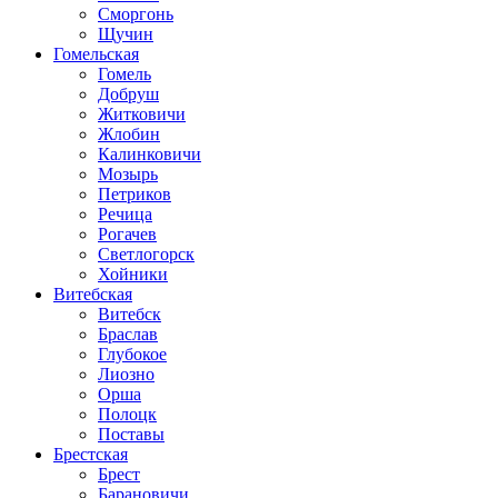
Сморгонь
Щучин
Гомельская
Гомель
Добруш
Житковичи
Жлобин
Калинковичи
Мозырь
Петриков
Речица
Рогачев
Светлогорск
Хойники
Витебская
Витебск
Браслав
Глубокое
Лиозно
Орша
Полоцк
Поставы
Брестская
Брест
Барановичи