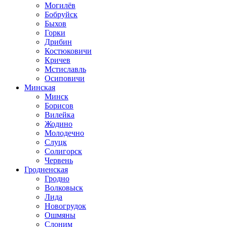
Могилёв
Бобруйск
Быхов
Горки
Дрибин
Костюковичи
Кричев
Мстиславль
Осиповичи
Минская
Минск
Борисов
Вилейка
Жодино
Молодечно
Слуцк
Солигорск
Червень
Гродненская
Гродно
Волковыск
Лида
Новогрудок
Ошмяны
Слоним