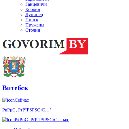
Ганцевичи
Кобрин
Лунинец
Пинск
Пружаны
Столин
Витебск
Сейчас
РќРµС‚ РґР°РЅРЅС‹С…°
РќРµС‚ РґР°РЅРЅС‹С… м/с