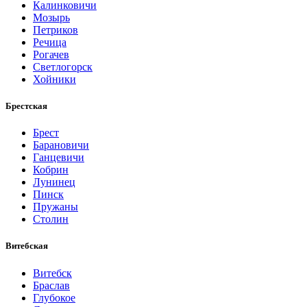
Калинковичи
Мозырь
Петриков
Речица
Рогачев
Светлогорск
Хойники
Брестская
Брест
Барановичи
Ганцевичи
Кобрин
Лунинец
Пинск
Пружаны
Столин
Витебская
Витебск
Браслав
Глубокое