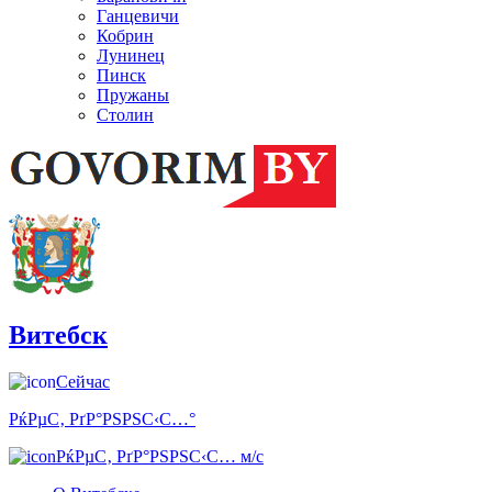
Ганцевичи
Кобрин
Лунинец
Пинск
Пружаны
Столин
Витебск
Сейчас
РќРµС‚ РґР°РЅРЅС‹С…°
РќРµС‚ РґР°РЅРЅС‹С… м/с