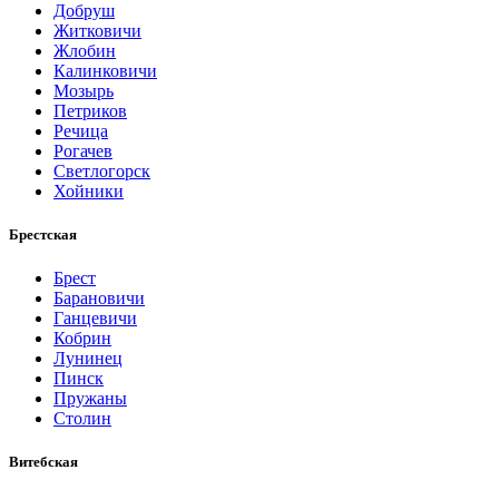
Добруш
Житковичи
Жлобин
Калинковичи
Мозырь
Петриков
Речица
Рогачев
Светлогорск
Хойники
Брестская
Брест
Барановичи
Ганцевичи
Кобрин
Лунинец
Пинск
Пружаны
Столин
Витебская