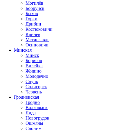
Могилёв
Бобруйск
Быхов
Горки
Дрибин
Костюковичи
Кричев
Мстиславль
Осиповичи
Минская
Минск
Борисов
Вилейка
Жодино
Молодечно
Слуцк
Солигорск
Червень
Гродненская
Гродно
Волковыск
Лида
Новогрудок
Ошмяны
Слоним