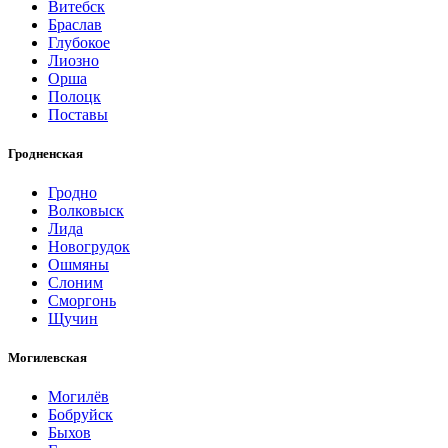
Витебск
Браслав
Глубокое
Лиозно
Орша
Полоцк
Поставы
Гродненская
Гродно
Волковыск
Лида
Новогрудок
Ошмяны
Слоним
Сморгонь
Щучин
Могилевская
Могилёв
Бобруйск
Быхов