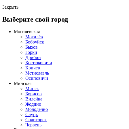
Закрыть
Выберите свой город
Могилевская
Могилёв
Бобруйск
Быхов
Горки
Дрибин
Костюковичи
Кричев
Мстиславль
Осиповичи
Минская
Минск
Борисов
Вилейка
Жодино
Молодечно
Слуцк
Солигорск
Червень