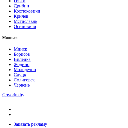
Горки
Дрибин
Костюковичи
Кричев
Мстиславль
Осиповичи
Минская
Минск
Борисов
Вилейка
Жодино
Молодечно
Слуцк
Солигорск
Червень
Govorim.by
Заказать рекламу