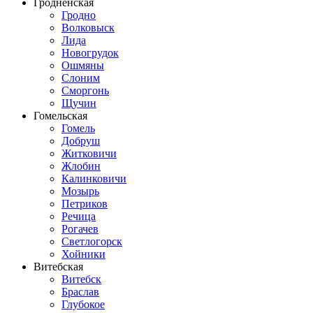
Гродненская
Гродно
Волковыск
Лида
Новогрудок
Ошмяны
Слоним
Сморгонь
Щучин
Гомельская
Гомель
Добруш
Житковичи
Жлобин
Калинковичи
Мозырь
Петриков
Речица
Рогачев
Светлогорск
Хойники
Витебская
Витебск
Браслав
Глубокое