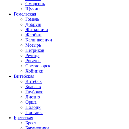
Сморгонь
Щучин
Гомельская
Гомель
Добруш
Житковичи
Жлобин
Калинковичи
Мозырь
Петриков
Речица
Рогачев
Светлогорск
Хойники
Витебская
Витебск
Браслав
Глубокое
Лиозно
Орша
Полоцк
Поставы
Брестская
Брест
Барановичи