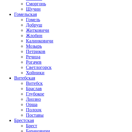
Сморгонь
Щучин
Гомельская
Гомель
Добруш
Житковичи
Жлобин
Калинковичи
Мозырь
Петриков
Речица
Рогачев
Светлогорск
Хойники
Витебская
Витебск
Браслав
Глубокое
Лиозно
Орша
Полоцк
Поставы
Брестская
Брест
Барановичи