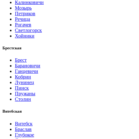
Калинковичи
Мозырь
Петриков
Речица
Рогачев
Светлогорск
Хойники
Брестская
Брест
Барановичи
Ганцевичи
Кобрин
Лунинец
Пинск
Пружаны
Столин
Витебская
Витебск
Браслав
Глубокое