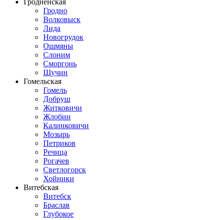
Гродненская
Гродно
Волковыск
Лида
Новогрудок
Ошмяны
Слоним
Сморгонь
Щучин
Гомельская
Гомель
Добруш
Житковичи
Жлобин
Калинковичи
Мозырь
Петриков
Речица
Рогачев
Светлогорск
Хойники
Витебская
Витебск
Браслав
Глубокое