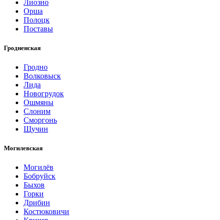
Лиозно
Орша
Полоцк
Поставы
Гродненская
Гродно
Волковыск
Лида
Новогрудок
Ошмяны
Слоним
Сморгонь
Щучин
Могилевская
Могилёв
Бобруйск
Быхов
Горки
Дрибин
Костюковичи