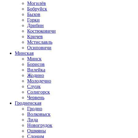
Могилёв
Бобруйск
Быхов
Горки
Дрибин
Костюковичи
Кричев
Мстиславль
Осиповичи
Минская
Минск
Борисов
Вилейка
Жодино
Молодечно
Слуцк
Солигорск
Червень
Гродненская
Гродно
Волковыск
Лида
Новогрудок
Ошмяны
Слоним