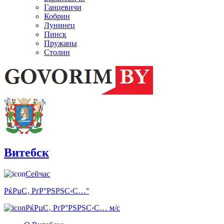
Ганцевичи
Кобрин
Лунинец
Пинск
Пружаны
Столин
Витебск
Сейчас
РќРµС‚ РґР°РЅРЅС‹С…°
РќРµС‚ РґР°РЅРЅС‹С… м/с