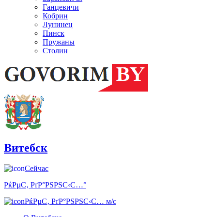
Ганцевичи
Кобрин
Лунинец
Пинск
Пружаны
Столин
Витебск
Сейчас
РќРµС‚ РґР°РЅРЅС‹С…°
РќРµС‚ РґР°РЅРЅС‹С… м/с