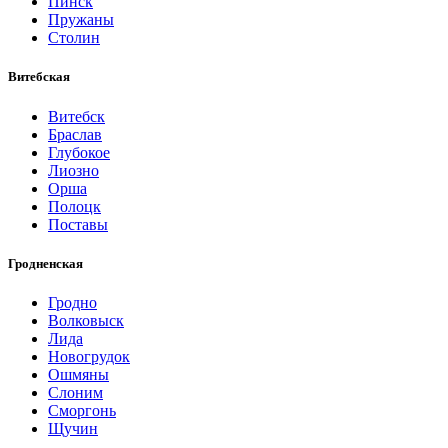
Пинск
Пружаны
Столин
Витебская
Витебск
Браслав
Глубокое
Лиозно
Орша
Полоцк
Поставы
Гродненская
Гродно
Волковыск
Лида
Новогрудок
Ошмяны
Слоним
Сморгонь
Щучин