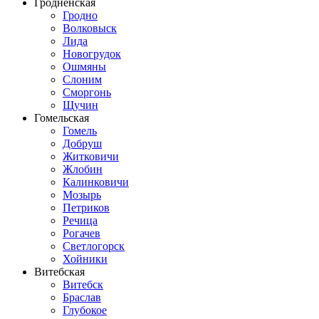
Гродненская
Гродно
Волковыск
Лида
Новогрудок
Ошмяны
Слоним
Сморгонь
Щучин
Гомельская
Гомель
Добруш
Житковичи
Жлобин
Калинковичи
Мозырь
Петриков
Речица
Рогачев
Светлогорск
Хойники
Витебская
Витебск
Браслав
Глубокое