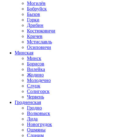
Могилёв
Бобруйск
Быхов
Горки
Дрибин
Костюковичи
Кричев
Мстиславль
Осиповичи
Минская
Минск
Борисов
Вилейка
Жодино
Молодечно
Слуцк
Солигорск
Червень
Гродненская
Гродно
Волковыск
Лида
Новогрудок
Ошмяны
Слоним