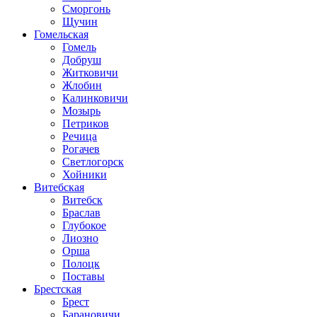
Сморгонь
Щучин
Гомельская
Гомель
Добруш
Житковичи
Жлобин
Калинковичи
Мозырь
Петриков
Речица
Рогачев
Светлогорск
Хойники
Витебская
Витебск
Браслав
Глубокое
Лиозно
Орша
Полоцк
Поставы
Брестская
Брест
Барановичи