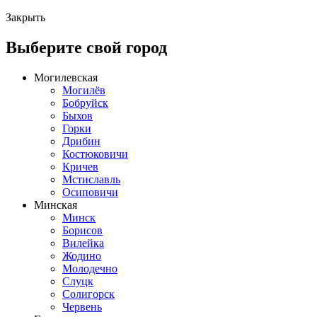
Закрыть
Выберите свой город
Могилевская
Могилёв
Бобруйск
Быхов
Горки
Дрибин
Костюковичи
Кричев
Мстиславль
Осиповичи
Минская
Минск
Борисов
Вилейка
Жодино
Молодечно
Слуцк
Солигорск
Червень