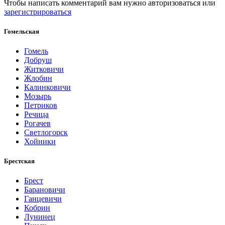
Чтобы написать комментарий вам нужно
авторизоваться
или
зарегистрироваться
Гомельская
Гомель
Добруш
Житковичи
Жлобин
Калинковичи
Мозырь
Петриков
Речица
Рогачев
Светлогорск
Хойники
Брестская
Брест
Барановичи
Ганцевичи
Кобрин
Лунинец