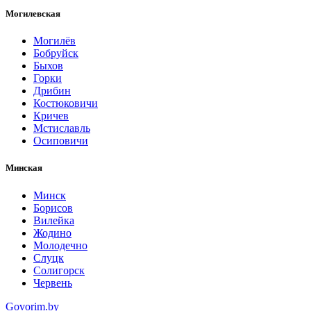
Могилевская
Могилёв
Бобруйск
Быхов
Горки
Дрибин
Костюковичи
Кричев
Мстиславль
Осиповичи
Минская
Минск
Борисов
Вилейка
Жодино
Молодечно
Слуцк
Солигорск
Червень
Govorim.by