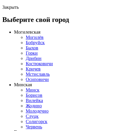
Закрыть
Выберите свой город
Могилевская
Могилёв
Бобруйск
Быхов
Горки
Дрибин
Костюковичи
Кричев
Мстиславль
Осиповичи
Минская
Минск
Борисов
Вилейка
Жодино
Молодечно
Слуцк
Солигорск
Червень