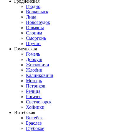
Гродненская
Гродно
Волковыск
Лида
Новогрудок
Ошмяны
Слоним
Сморгонь
Щучин
Гомельская
Гомель
Добруш
Житковичи
Жлобин
Калинковичи
Мозырь
Петриков
Речица
Рогачев
Светлогорск
Хойники
Витебская
Витебск
Браслав
Глубокое