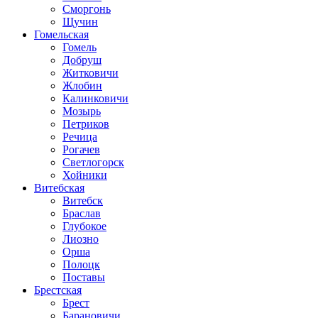
Сморгонь
Щучин
Гомельская
Гомель
Добруш
Житковичи
Жлобин
Калинковичи
Мозырь
Петриков
Речица
Рогачев
Светлогорск
Хойники
Витебская
Витебск
Браслав
Глубокое
Лиозно
Орша
Полоцк
Поставы
Брестская
Брест
Барановичи