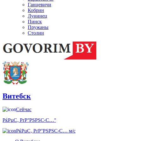
Ганцевичи
Кобрин
Лунинец
Пинск
Пружаны
Столин
Витебск
Сейчас
РќРµС‚ РґР°РЅРЅС‹С…°
РќРµС‚ РґР°РЅРЅС‹С… м/с