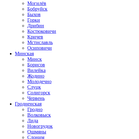
Могилёв
Бобруйск
Быхов
Горки
Дрибин
Костюковичи
Кричев
Мстиславль
Осиповичи
Минская
Минск
Борисов
Вилейка
Жодино
Молодечно
Слуцк
Солигорск
Червень
Гродненская
Гродно
Волковыск
Лида
Новогрудок
Ошмяны
Слоним