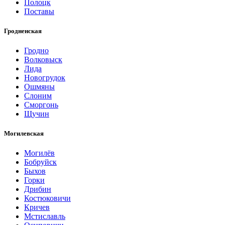
Полоцк
Поставы
Гродненская
Гродно
Волковыск
Лида
Новогрудок
Ошмяны
Слоним
Сморгонь
Щучин
Могилевская
Могилёв
Бобруйск
Быхов
Горки
Дрибин
Костюковичи
Кричев
Мстиславль