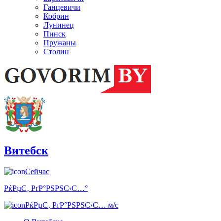
Ганцевичи
Кобрин
Лунинец
Пинск
Пружаны
Столин
Витебск
Сейчас
РќРµС‚ РґР°РЅРЅС‹С…°
РќРµС‚ РґР°РЅРЅС‹С… м/с