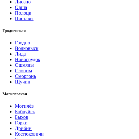
Лиозно
Орша
Полоцк
Поставы
Гродненская
Гродно
Волковыск
Лида
Новогрудок
Ошмяны
Слоним
Сморгонь
Щучин
Могилевская
Могилёв
Бобруйск
Быхов
Горки
Дрибин
Костюковичи