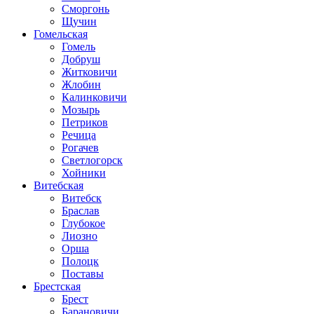
Сморгонь
Щучин
Гомельская
Гомель
Добруш
Житковичи
Жлобин
Калинковичи
Мозырь
Петриков
Речица
Рогачев
Светлогорск
Хойники
Витебская
Витебск
Браслав
Глубокое
Лиозно
Орша
Полоцк
Поставы
Брестская
Брест
Барановичи