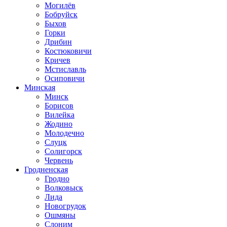
Могилёв
Бобруйск
Быхов
Горки
Дрибин
Костюковичи
Кричев
Мстиславль
Осиповичи
Минская
Минск
Борисов
Вилейка
Жодино
Молодечно
Слуцк
Солигорск
Червень
Гродненская
Гродно
Волковыск
Лида
Новогрудок
Ошмяны
Слоним