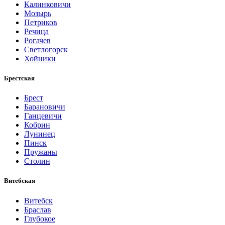
Калинковичи
Мозырь
Петриков
Речица
Рогачев
Светлогорск
Хойники
Брестская
Брест
Барановичи
Ганцевичи
Кобрин
Лунинец
Пинск
Пружаны
Столин
Витебская
Витебск
Браслав
Глубокое