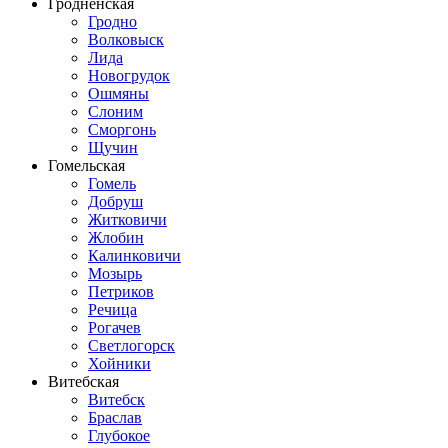
Гродненская
Гродно
Волковыск
Лида
Новогрудок
Ошмяны
Слоним
Сморгонь
Щучин
Гомельская
Гомель
Добруш
Житковичи
Жлобин
Калинковичи
Мозырь
Петриков
Речица
Рогачев
Светлогорск
Хойники
Витебская
Витебск
Браслав
Глубокое