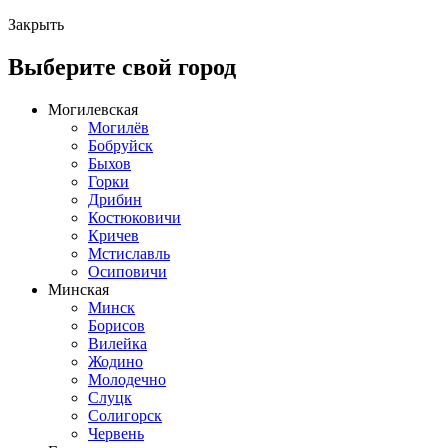
Закрыть
Выберите свой город
Могилевская
Могилёв
Бобруйск
Быхов
Горки
Дрибин
Костюковичи
Кричев
Мстиславль
Осиповичи
Минская
Минск
Борисов
Вилейка
Жодино
Молодечно
Слуцк
Солигорск
Червень