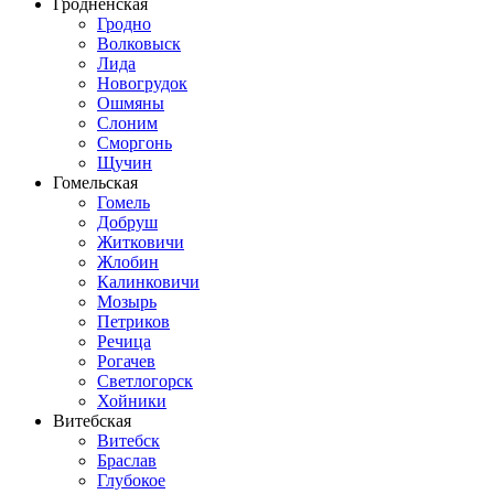
Гродненская
Гродно
Волковыск
Лида
Новогрудок
Ошмяны
Слоним
Сморгонь
Щучин
Гомельская
Гомель
Добруш
Житковичи
Жлобин
Калинковичи
Мозырь
Петриков
Речица
Рогачев
Светлогорск
Хойники
Витебская
Витебск
Браслав
Глубокое