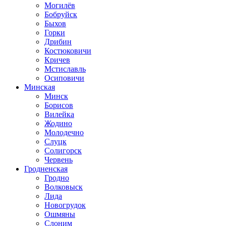
Могилёв
Бобруйск
Быхов
Горки
Дрибин
Костюковичи
Кричев
Мстиславль
Осиповичи
Минская
Минск
Борисов
Вилейка
Жодино
Молодечно
Слуцк
Солигорск
Червень
Гродненская
Гродно
Волковыск
Лида
Новогрудок
Ошмяны
Слоним