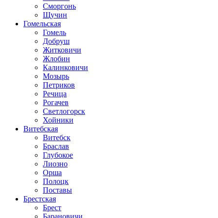
Сморгонь
Щучин
Гомельская
Гомель
Добруш
Житковичи
Жлобин
Калинковичи
Мозырь
Петриков
Речица
Рогачев
Светлогорск
Хойники
Витебская
Витебск
Браслав
Глубокое
Лиозно
Орша
Полоцк
Поставы
Брестская
Брест
Барановичи