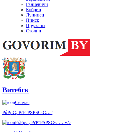
Ганцевичи
Кобрин
Лунинец
Пинск
Пружаны
Столин
Витебск
Сейчас
РќРµС‚ РґР°РЅРЅС‹С…°
РќРµС‚ РґР°РЅРЅС‹С… м/с