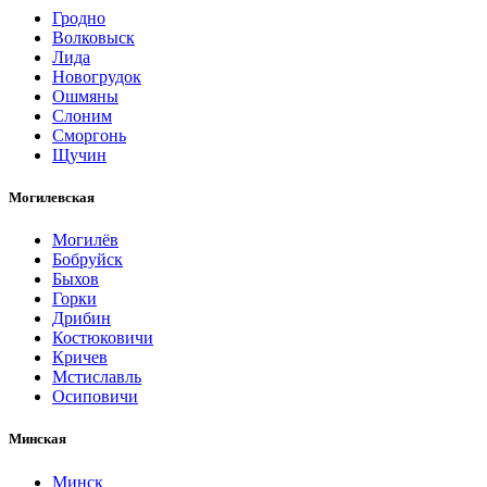
Гродно
Волковыск
Лида
Новогрудок
Ошмяны
Слоним
Сморгонь
Щучин
Могилевская
Могилёв
Бобруйск
Быхов
Горки
Дрибин
Костюковичи
Кричев
Мстиславль
Осиповичи
Минская
Минск