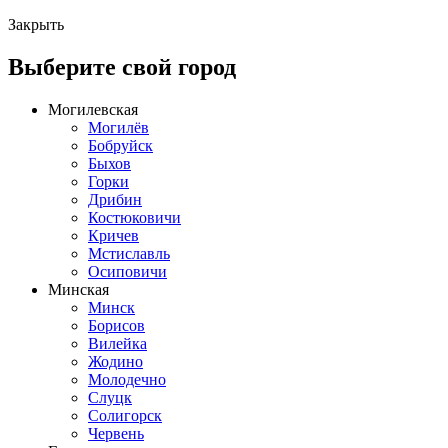
Закрыть
Выберите свой город
Могилевская
Могилёв
Бобруйск
Быхов
Горки
Дрибин
Костюковичи
Кричев
Мстиславль
Осиповичи
Минская
Минск
Борисов
Вилейка
Жодино
Молодечно
Слуцк
Солигорск
Червень