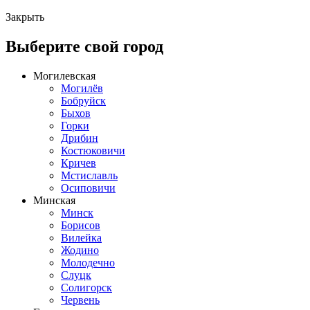
Закрыть
Выберите свой город
Могилевская
Могилёв
Бобруйск
Быхов
Горки
Дрибин
Костюковичи
Кричев
Мстиславль
Осиповичи
Минская
Минск
Борисов
Вилейка
Жодино
Молодечно
Слуцк
Солигорск
Червень