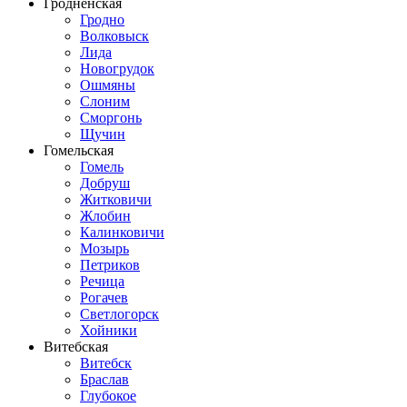
Гродненская
Гродно
Волковыск
Лида
Новогрудок
Ошмяны
Слоним
Сморгонь
Щучин
Гомельская
Гомель
Добруш
Житковичи
Жлобин
Калинковичи
Мозырь
Петриков
Речица
Рогачев
Светлогорск
Хойники
Витебская
Витебск
Браслав
Глубокое