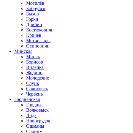
Могилёв
Бобруйск
Быхов
Горки
Дрибин
Костюковичи
Кричев
Мстиславль
Осиповичи
Минская
Минск
Борисов
Вилейка
Жодино
Молодечно
Слуцк
Солигорск
Червень
Гродненская
Гродно
Волковыск
Лида
Новогрудок
Ошмяны
Слоним