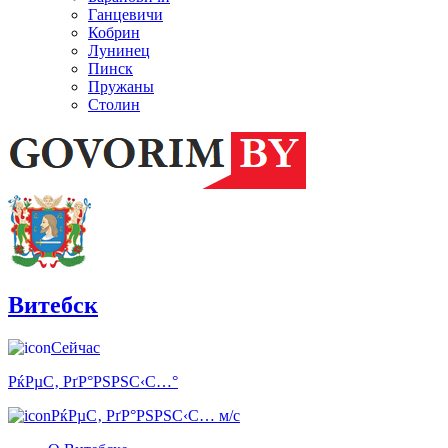
Ганцевичи
Кобрин
Лунинец
Пинск
Пружаны
Столин
Витебск
Сейчас
РќРµС‚ РґР°РЅРЅС‹С…°
РќРµС‚ РґР°РЅРЅС‹С… м/с