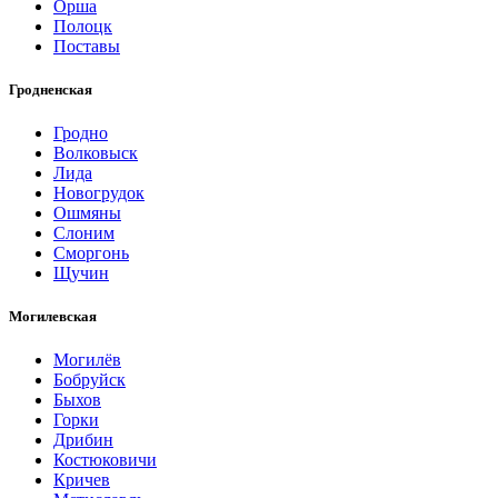
Орша
Полоцк
Поставы
Гродненская
Гродно
Волковыск
Лида
Новогрудок
Ошмяны
Слоним
Сморгонь
Щучин
Могилевская
Могилёв
Бобруйск
Быхов
Горки
Дрибин
Костюковичи
Кричев