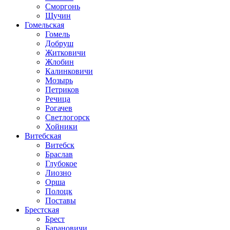
Сморгонь
Щучин
Гомельская
Гомель
Добруш
Житковичи
Жлобин
Калинковичи
Мозырь
Петриков
Речица
Рогачев
Светлогорск
Хойники
Витебская
Витебск
Браслав
Глубокое
Лиозно
Орша
Полоцк
Поставы
Брестская
Брест
Барановичи