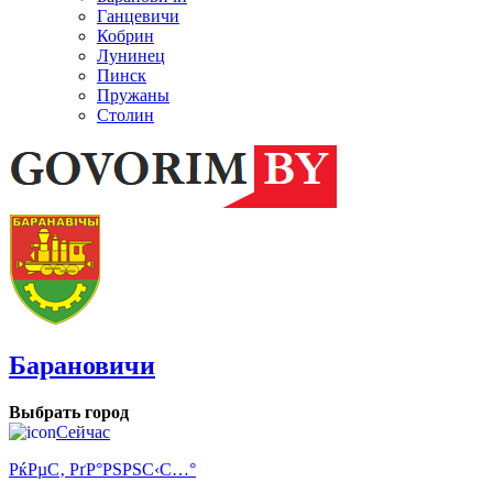
Ганцевичи
Кобрин
Лунинец
Пинск
Пружаны
Столин
Барановичи
Выбрать город
Сейчас
РќРµС‚ РґР°РЅРЅС‹С…°