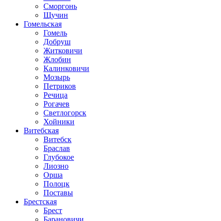
Сморгонь
Щучин
Гомельская
Гомель
Добруш
Житковичи
Жлобин
Калинковичи
Мозырь
Петриков
Речица
Рогачев
Светлогорск
Хойники
Витебская
Витебск
Браслав
Глубокое
Лиозно
Орша
Полоцк
Поставы
Брестская
Брест
Барановичи