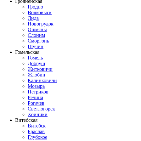
Гродненская
Гродно
Волковыск
Лида
Новогрудок
Ошмяны
Слоним
Сморгонь
Щучин
Гомельская
Гомель
Добруш
Житковичи
Жлобин
Калинковичи
Мозырь
Петриков
Речица
Рогачев
Светлогорск
Хойники
Витебская
Витебск
Браслав
Глубокое