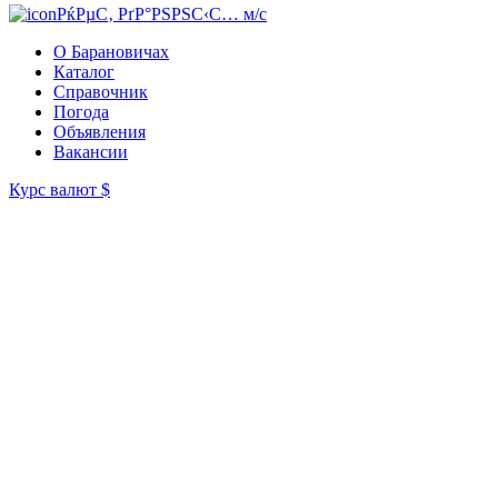
РќРµС‚ РґР°РЅРЅС‹С… м/с
О Барановичах
Каталог
Справочник
Погода
Объявления
Вакансии
Курс валют
$