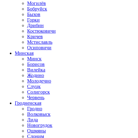
Могилёв
Бобруйск
Быхов
Горки
Дрибин
Костюковичи
Кричев
Мстиславль
Осиповичи
Минская
Минск
Борисов
Вилейка
Жодино
Молодечно
Слуцк
Солигорск
Червень
Гродненская
Гродно
Волковыск
Лида
Новогрудок
Ошмяны
Слоним