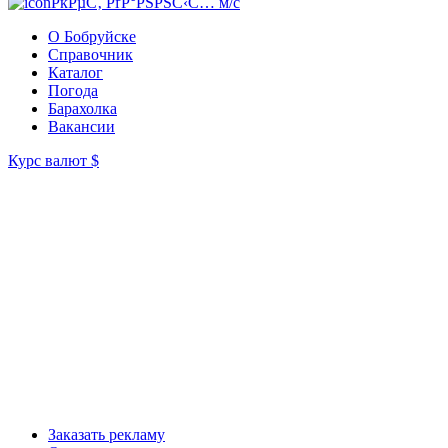
РќРµС‚ РґР°РЅРЅС‹С… м/с
О Бобруйске
Справочник
Каталог
Погода
Барахолка
Вакансии
Курс валют
$
Заказать рекламу