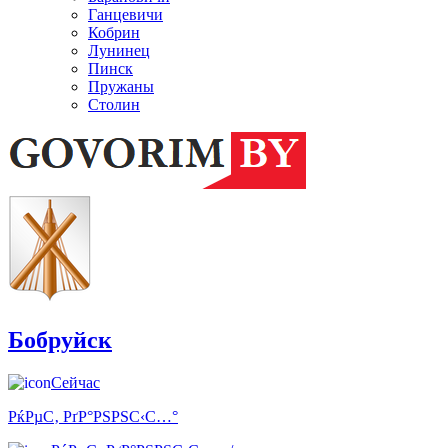
Ганцевичи
Кобрин
Лунинец
Пинск
Пружаны
Столин
Бобруйск
Сейчас
РќРµС‚ РґР°РЅРЅС‹С…°