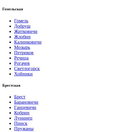
Гомельская
Гомель
Добруш
Житковичи
Жлобин
Калинковичи
Мозырь
Петриков
Речица
Рогачев
Светлогорск
Хойники
Брестская
Брест
Барановичи
Ганцевичи
Кобрин
Лунинец
Пинск
Пружаны