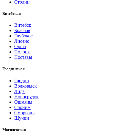
Столин
Витебская
Витебск
Браслав
Глубокое
Лиозно
Орша
Полоцк
Поставы
Гродненская
Гродно
Волковыск
Лида
Новогрудок
Ошмяны
Слоним
Сморгонь
Щучин
Могилевская