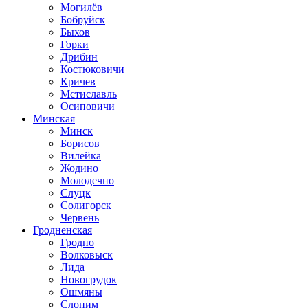
Могилёв
Бобруйск
Быхов
Горки
Дрибин
Костюковичи
Кричев
Мстиславль
Осиповичи
Минская
Минск
Борисов
Вилейка
Жодино
Молодечно
Слуцк
Солигорск
Червень
Гродненская
Гродно
Волковыск
Лида
Новогрудок
Ошмяны
Слоним