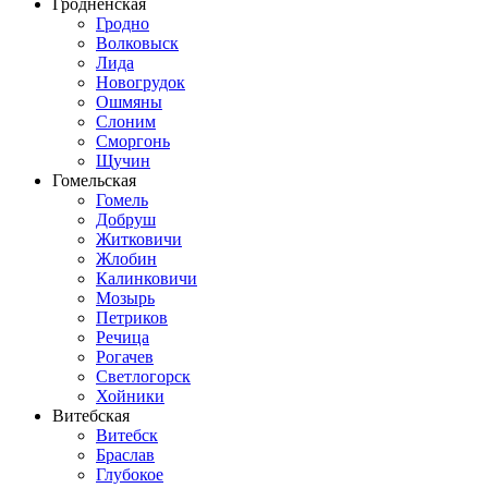
Гродненская
Гродно
Волковыск
Лида
Новогрудок
Ошмяны
Слоним
Сморгонь
Щучин
Гомельская
Гомель
Добруш
Житковичи
Жлобин
Калинковичи
Мозырь
Петриков
Речица
Рогачев
Светлогорск
Хойники
Витебская
Витебск
Браслав
Глубокое