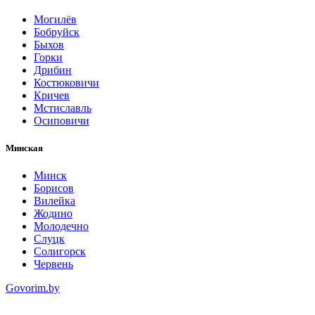
Могилёв
Бобруйск
Быхов
Горки
Дрибин
Костюковичи
Кричев
Мстиславль
Осиповичи
Минская
Минск
Борисов
Вилейка
Жодино
Молодечно
Слуцк
Солигорск
Червень
Govorim.by