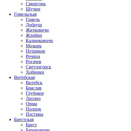
Сморгонь
Щучин
Гомельская
Гомель
Добруш
Житковичи
Жлобин
Калинковичи
Мозырь
Петриков
Речица
Рогачев
Светлогорск
Хойники
Витебская
Витебск
Браслав
Глубокое
Лиозно
Орша
Полоцк
Поставы
Брестская
Брест
Барановичи