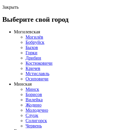
Закрыть
Выберите свой город
Могилевская
Могилёв
Бобруйск
Быхов
Горки
Дрибин
Костюковичи
Кричев
Мстиславль
Осиповичи
Минская
Минск
Борисов
Вилейка
Жодино
Молодечно
Слуцк
Солигорск
Червень