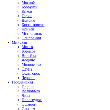
Могилёв
Бобруйск
Быхов
Горки
Дрибин
Костюковичи
Кричев
Мстиславль
Осиповичи
Минская
Минск
Борисов
Вилейка
Жодино
Молодечно
Слуцк
Солигорск
Червень
Гродненская
Гродно
Волковыск
Лида
Новогрудок
Ошмяны
Слоним