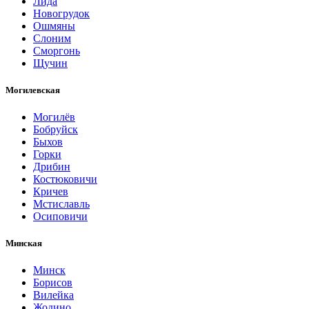
Лида
Новогрудок
Ошмяны
Слоним
Сморгонь
Щучин
Могилевская
Могилёв
Бобруйск
Быхов
Горки
Дрибин
Костюковичи
Кричев
Мстиславль
Осиповичи
Минская
Минск
Борисов
Вилейка
Жодино