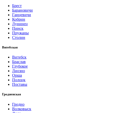
Брест
Барановичи
Ганцевичи
Кобрин
Лунинец
Пинск
Пружаны
Столин
Витебская
Витебск
Браслав
Глубокое
Лиозно
Орша
Полоцк
Поставы
Гродненская
Гродно
Волковыск