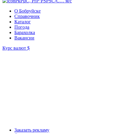
РќРµС‚ РґР°РЅРЅС‹С… м/с
О Бобруйске
Справочник
Каталог
Погода
Барахолка
Вакансии
Курс валют
$
Заказать рекламу