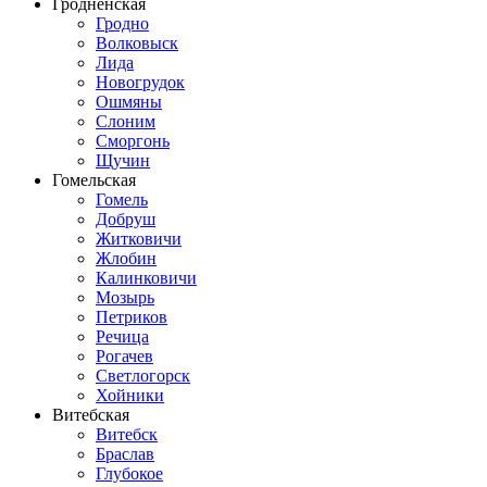
Гродненская
Гродно
Волковыск
Лида
Новогрудок
Ошмяны
Слоним
Сморгонь
Щучин
Гомельская
Гомель
Добруш
Житковичи
Жлобин
Калинковичи
Мозырь
Петриков
Речица
Рогачев
Светлогорск
Хойники
Витебская
Витебск
Браслав
Глубокое