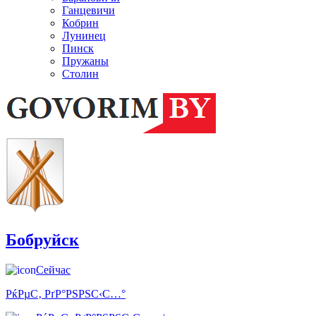
Ганцевичи
Кобрин
Лунинец
Пинск
Пружаны
Столин
Бобруйск
Сейчас
РќРµС‚ РґР°РЅРЅС‹С…°