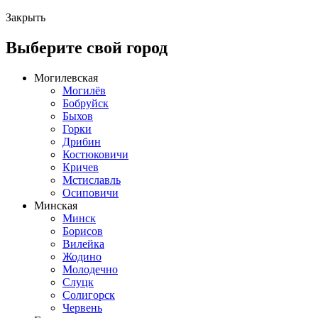
Закрыть
Выберите свой город
Могилевская
Могилёв
Бобруйск
Быхов
Горки
Дрибин
Костюковичи
Кричев
Мстиславль
Осиповичи
Минская
Минск
Борисов
Вилейка
Жодино
Молодечно
Слуцк
Солигорск
Червень