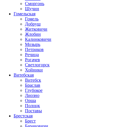
Сморгонь
Щучин
Гомельская
Гомель
Добруш
Житковичи
Жлобин
Калинковичи
Мозырь
Петриков
Речица
Рогачев
Светлогорск
Хойники
Витебская
Витебск
Браслав
Глубокое
Лиозно
Орша
Полоцк
Поставы
Брестская
Брест
Барановичи