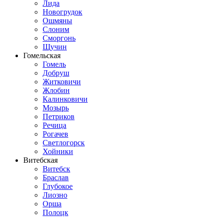
Лида
Новогрудок
Ошмяны
Слоним
Сморгонь
Щучин
Гомельская
Гомель
Добруш
Житковичи
Жлобин
Калинковичи
Мозырь
Петриков
Речица
Рогачев
Светлогорск
Хойники
Витебская
Витебск
Браслав
Глубокое
Лиозно
Орша
Полоцк