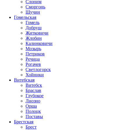
Слоним
Сморгонь
Щучин
Гомельская
Гомель
Добруш
Житковичи
Жлобин
Калинковичи
Мозырь
Петриков
Речица
Рогачев
Светлогорск
Хойники
Витебская
Витебск
Браслав
Глубокое
Лиозно
Орша
Полоцк
Поставы
Брестская
Брест