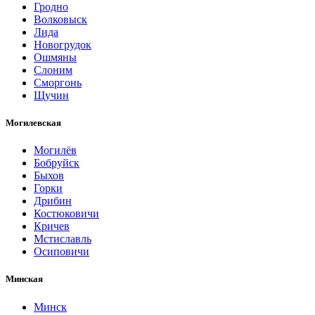
Гродно
Волковыск
Лида
Новогрудок
Ошмяны
Слоним
Сморгонь
Щучин
Могилевская
Могилёв
Бобруйск
Быхов
Горки
Дрибин
Костюковичи
Кричев
Мстиславль
Осиповичи
Минская
Минск