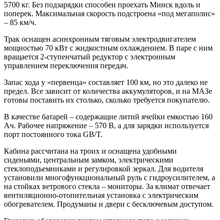
5700 кг. Без подзарядки способен проехать Минск вдоль и
поперек. Максимальная скорость подстроена «под мегаполис»
– 85 км/ч.
Трак оснащен асинхронным тяговым электродвигателем
мощностью 70 кВт с жидкостным охлаждением. В паре с ним
вращается 2-ступенчатый редуктор с электронным
управлением переключения передач.
Запас хода у «первенца» составляет 100 км, но это далеко не
предел. Все зависит от количества аккумуляторов, и на МАЗе
готовы поставить их столько, сколько требуется покупателю.
В качестве батарей – содержащие литий ячейки емкостью 160
Ач. Рабочее напряжение – 570 В, а для зарядки используется
порт постоянного тока GB/T.
Кабина рассчитана на троих и оснащена удобными
сиденьями, центральным замком, электрическими
стеклоподъемниками и регулировкой зеркал. Для водителя
установили многофункциональный руль с гидроусилителем, а
на стойках ветрового стекла – мониторы. За климат отвечает
вентиляционно-отопительная установка с электрическим
обогревателем. Продуманы и двери с бесключевым доступом.