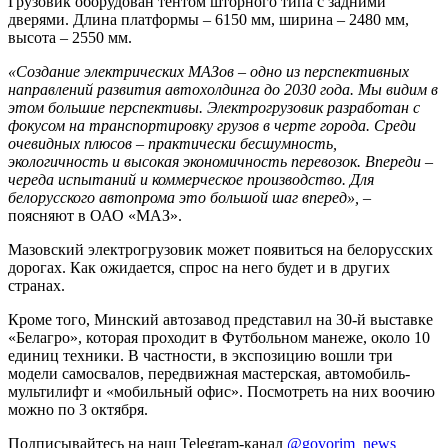
Грузовик оборудован тентом шторного типа с задними
дверями. Длина платформы – 6150 мм, ширина – 2480 мм,
высота – 2550 мм.
«Создание электрических МАЗов – одно из перспективных
направлений развития автохолдинга до 2030 года. Мы видим в
этом большие перспективы. Электрогрузовик разработан с
фокусом на транспортировку грузов в черте города. Среди
очевидных плюсов – практически бесшумность,
экологичность и высокая экономичность перевозок. Впереди –
череда испытаний и коммерческое производство. Для
белорусского автопрома это большой шаг вперед»,
–
поясняют в ОАО «МАЗ».
Мазовский электрогрузовик может появиться на белорусских
дорогах. Как ожидается, спрос на него будет и в других
странах.
Кроме того, Минский автозавод представил на 30-й выставке
«Белагро», которая проходит в Футбольном манеже, около 10
единиц техники. В частности, в экспозицию вошли три
модели самосвалов, передвижная мастерская, автомобиль-
мультилифт и «мобильный офис». Посмотреть на них воочию
можно по 3 октября.
Подписывайтесь на наш Telegram-канал
@govorim_news