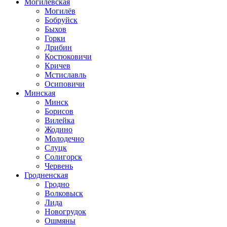
Могилевская
Могилёв
Бобруйск
Быхов
Горки
Дрибин
Костюковичи
Кричев
Мстиславль
Осиповичи
Минская
Минск
Борисов
Вилейка
Жодино
Молодечно
Слуцк
Солигорск
Червень
Гродненская
Гродно
Волковыск
Лида
Новогрудок
Ошмяны