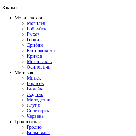
Закрыть
Могилевская
Могилёв
Бобруйск
Быхов
Горки
Дрибин
Костюковичи
Кричев
Мстиславль
Осиповичи
Минская
Минск
Борисов
Вилейка
Жодино
Молодечно
Слуцк
Солигорск
Червень
Гродненская
Гродно
Волковыск