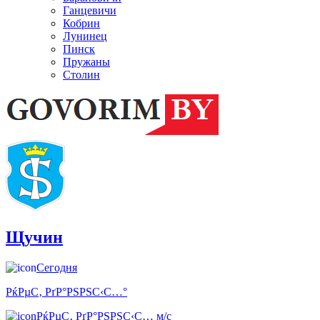
Ганцевичи
Кобрин
Лунинец
Пинск
Пружаны
Столин
Щучин
Сегодня
РќРµС‚ РґР°РЅРЅС‹С…°
РќРµС‚ РґР°РЅРЅС‹С… м/с