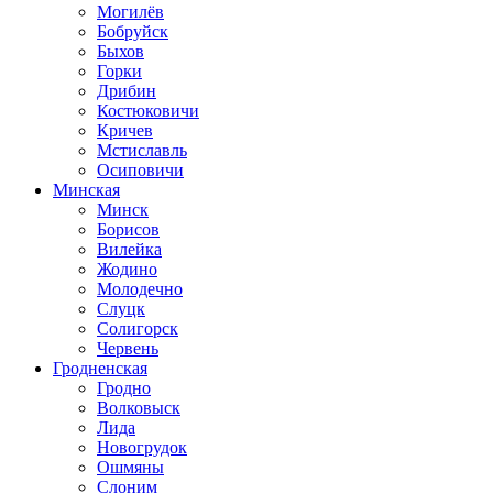
Могилёв
Бобруйск
Быхов
Горки
Дрибин
Костюковичи
Кричев
Мстиславль
Осиповичи
Минская
Минск
Борисов
Вилейка
Жодино
Молодечно
Слуцк
Солигорск
Червень
Гродненская
Гродно
Волковыск
Лида
Новогрудок
Ошмяны
Слоним