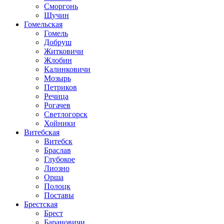
Сморгонь
Щучин
Гомельская
Гомель
Добруш
Житковичи
Жлобин
Калинковичи
Мозырь
Петриков
Речица
Рогачев
Светлогорск
Хойники
Витебская
Витебск
Браслав
Глубокое
Лиозно
Орша
Полоцк
Поставы
Брестская
Брест
Барановичи