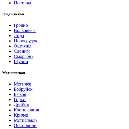
Поставы
Гродненская
Гродно
Волковыск
Лида
Новогрудок
Ошмяны
Слоним
Сморгонь
Щучин
Могилевская
Могилёв
Бобруйск
Быхов
Горки
Дрибин
Костюковичи
Кричев
Мстиславль
Осиповичи