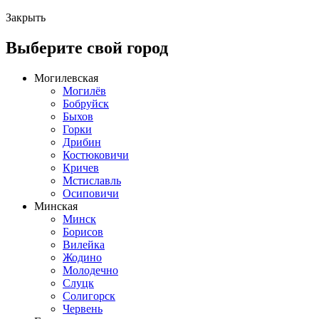
Закрыть
Выберите свой город
Могилевская
Могилёв
Бобруйск
Быхов
Горки
Дрибин
Костюковичи
Кричев
Мстиславль
Осиповичи
Минская
Минск
Борисов
Вилейка
Жодино
Молодечно
Слуцк
Солигорск
Червень