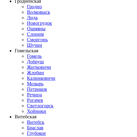
Гродненская
Гродно
Волковыск
Лида
Новогрудок
Ошмяны
Слоним
Сморгонь
Щучин
Гомельская
Гомель
Добруш
Житковичи
Жлобин
Калинковичи
Мозырь
Петриков
Речица
Рогачев
Светлогорск
Хойники
Витебская
Витебск
Браслав
Глубокое