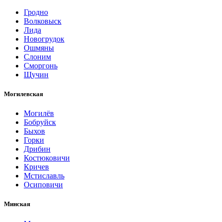
Гродно
Волковыск
Лида
Новогрудок
Ошмяны
Слоним
Сморгонь
Щучин
Могилевская
Могилёв
Бобруйск
Быхов
Горки
Дрибин
Костюковичи
Кричев
Мстиславль
Осиповичи
Минская