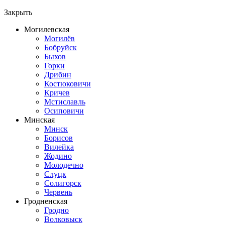
Закрыть
Могилевская
Могилёв
Бобруйск
Быхов
Горки
Дрибин
Костюковичи
Кричев
Мстиславль
Осиповичи
Минская
Минск
Борисов
Вилейка
Жодино
Молодечно
Слуцк
Солигорск
Червень
Гродненская
Гродно
Волковыск