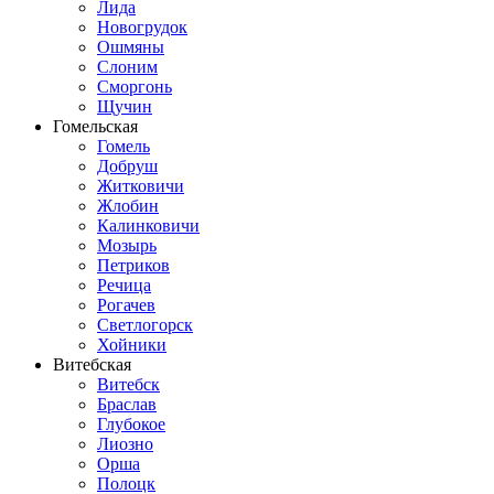
Лида
Новогрудок
Ошмяны
Слоним
Сморгонь
Щучин
Гомельская
Гомель
Добруш
Житковичи
Жлобин
Калинковичи
Мозырь
Петриков
Речица
Рогачев
Светлогорск
Хойники
Витебская
Витебск
Браслав
Глубокое
Лиозно
Орша
Полоцк