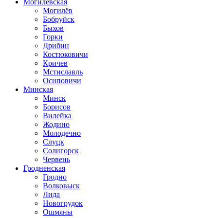
Могилевская
Могилёв
Бобруйск
Быхов
Горки
Дрибин
Костюковичи
Кричев
Мстиславль
Осиповичи
Минская
Минск
Борисов
Вилейка
Жодино
Молодечно
Слуцк
Солигорск
Червень
Гродненская
Гродно
Волковыск
Лида
Новогрудок
Ошмяны