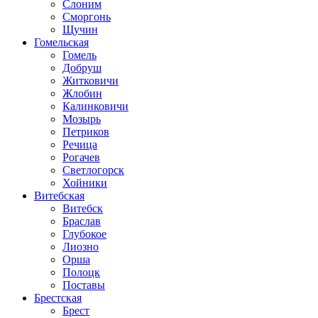
Слоним
Сморгонь
Щучин
Гомельская
Гомель
Добруш
Житковичи
Жлобин
Калинковичи
Мозырь
Петриков
Речица
Рогачев
Светлогорск
Хойники
Витебская
Витебск
Браслав
Глубокое
Лиозно
Орша
Полоцк
Поставы
Брестская
Брест