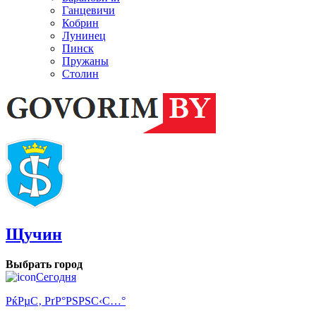
Ганцевичи
Кобрин
Лунинец
Пинск
Пружаны
Столин
Щучин
Выбрать город
Сегодня
РќРµС‚ РґР°РЅРЅС‹С…°