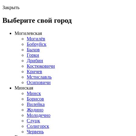
Закрыть
Выберите свой город
Могилевская
Могилёв
Бобруйск
Быхов
Горки
Дрибин
Костюковичи
Кричев
Мстиславль
Осиповичи
Минская
Минск
Борисов
Вилейка
Жодино
Молодечно
Слуцк
Солигорск
Червень