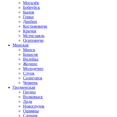
Могилёв
Бобруйск
Быхов
Горки
Дрибин
Костюковичи
Кричев
Мстиславль
Осиповичи
Минская
Минск
Борисов
Вилейка
Жодино
Молодечно
Слуцк
Солигорск
Червень
Гродненская
Гродно
Волковыск
Лида
Новогрудок
Ошмяны
Слоним