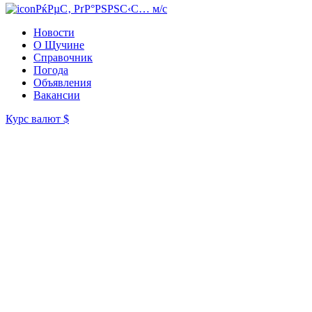
РќРµС‚ РґР°РЅРЅС‹С… м/с
Новости
О Щучине
Справочник
Погода
Объявления
Вакансии
Курс валют
$