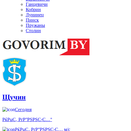
Ганцевичи
Кобрин
Лунинец
Пинск
Пружаны
Столин
Щучин
Сегодня
РќРµС‚ РґР°РЅРЅС‹С…°
РќРµС‚ РґР°РЅРЅС‹С… м/с