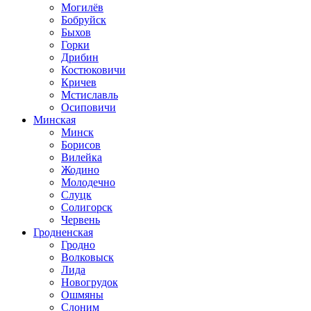
Могилёв
Бобруйск
Быхов
Горки
Дрибин
Костюковичи
Кричев
Мстиславль
Осиповичи
Минская
Минск
Борисов
Вилейка
Жодино
Молодечно
Слуцк
Солигорск
Червень
Гродненская
Гродно
Волковыск
Лида
Новогрудок
Ошмяны
Слоним