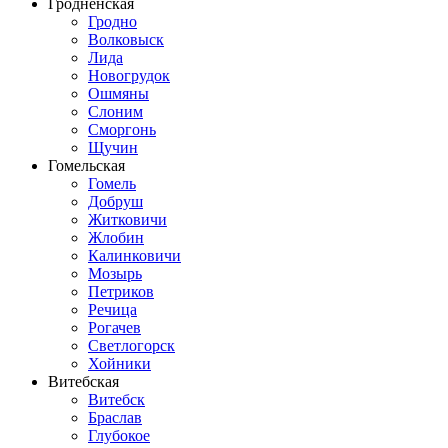
Гродненская
Гродно
Волковыск
Лида
Новогрудок
Ошмяны
Слоним
Сморгонь
Щучин
Гомельская
Гомель
Добруш
Житковичи
Жлобин
Калинковичи
Мозырь
Петриков
Речица
Рогачев
Светлогорск
Хойники
Витебская
Витебск
Браслав
Глубокое