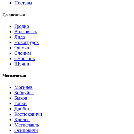
Поставы
Гродненская
Гродно
Волковыск
Лида
Новогрудок
Ошмяны
Слоним
Сморгонь
Щучин
Могилевская
Могилёв
Бобруйск
Быхов
Горки
Дрибин
Костюковичи
Кричев
Мстиславль
Осиповичи