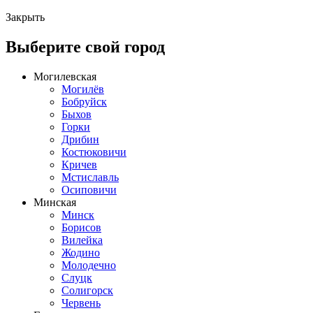
Закрыть
Выберите свой город
Могилевская
Могилёв
Бобруйск
Быхов
Горки
Дрибин
Костюковичи
Кричев
Мстиславль
Осиповичи
Минская
Минск
Борисов
Вилейка
Жодино
Молодечно
Слуцк
Солигорск
Червень