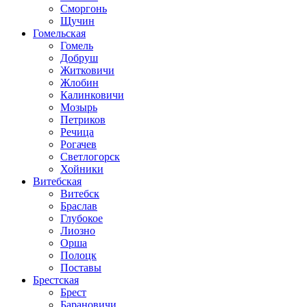
Сморгонь
Щучин
Гомельская
Гомель
Добруш
Житковичи
Жлобин
Калинковичи
Мозырь
Петриков
Речица
Рогачев
Светлогорск
Хойники
Витебская
Витебск
Браслав
Глубокое
Лиозно
Орша
Полоцк
Поставы
Брестская
Брест
Барановичи