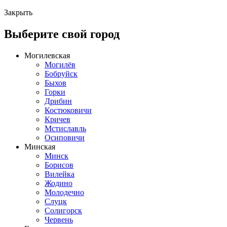
Закрыть
Выберите свой город
Могилевская
Могилёв
Бобруйск
Быхов
Горки
Дрибин
Костюковичи
Кричев
Мстиславль
Осиповичи
Минская
Минск
Борисов
Вилейка
Жодино
Молодечно
Слуцк
Солигорск
Червень