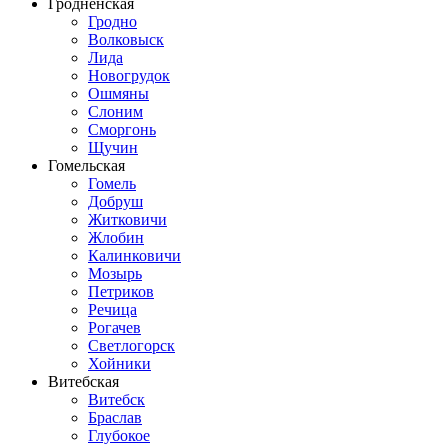
Гродненская
Гродно
Волковыск
Лида
Новогрудок
Ошмяны
Слоним
Сморгонь
Щучин
Гомельская
Гомель
Добруш
Житковичи
Жлобин
Калинковичи
Мозырь
Петриков
Речица
Рогачев
Светлогорск
Хойники
Витебская
Витебск
Браслав
Глубокое