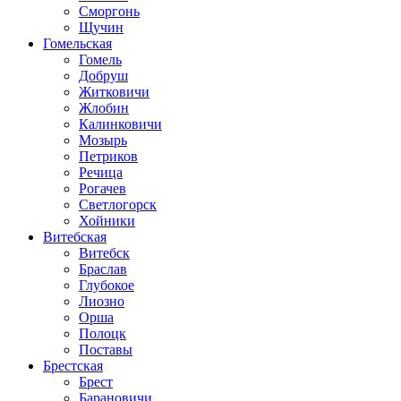
Сморгонь
Щучин
Гомельская
Гомель
Добруш
Житковичи
Жлобин
Калинковичи
Мозырь
Петриков
Речица
Рогачев
Светлогорск
Хойники
Витебская
Витебск
Браслав
Глубокое
Лиозно
Орша
Полоцк
Поставы
Брестская
Брест
Барановичи