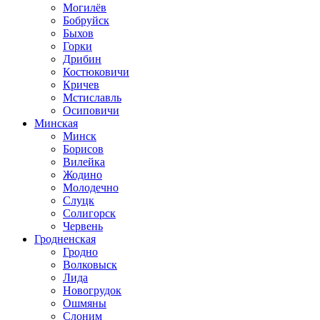
Могилёв
Бобруйск
Быхов
Горки
Дрибин
Костюковичи
Кричев
Мстиславль
Осиповичи
Минская
Минск
Борисов
Вилейка
Жодино
Молодечно
Слуцк
Солигорск
Червень
Гродненская
Гродно
Волковыск
Лида
Новогрудок
Ошмяны
Слоним