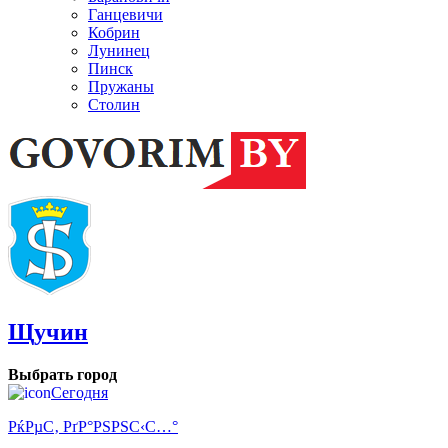
Ганцевичи
Кобрин
Лунинец
Пинск
Пружаны
Столин
Щучин
Выбрать город
Сегодня
РќРµС‚ РґР°РЅРЅС‹С…°