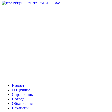
РќРµС‚ РґР°РЅРЅС‹С… м/с
Новости
О Щучине
Справочник
Погода
Объявления
Вакансии