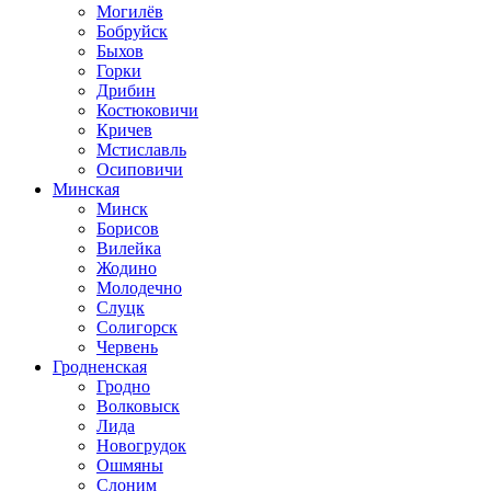
Могилёв
Бобруйск
Быхов
Горки
Дрибин
Костюковичи
Кричев
Мстиславль
Осиповичи
Минская
Минск
Борисов
Вилейка
Жодино
Молодечно
Слуцк
Солигорск
Червень
Гродненская
Гродно
Волковыск
Лида
Новогрудок
Ошмяны
Слоним