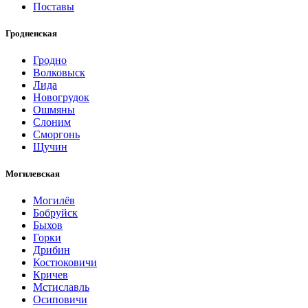
Поставы
Гродненская
Гродно
Волковыск
Лида
Новогрудок
Ошмяны
Слоним
Сморгонь
Щучин
Могилевская
Могилёв
Бобруйск
Быхов
Горки
Дрибин
Костюковичи
Кричев
Мстиславль
Осиповичи