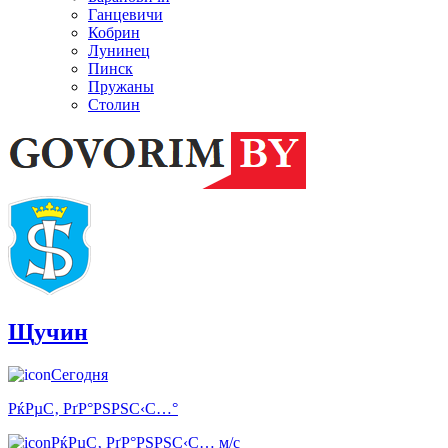
Ганцевичи
Кобрин
Лунинец
Пинск
Пружаны
Столин
Щучин
Сегодня
РќРµС‚ РґР°РЅРЅС‹С…°
РќРµС‚ РґР°РЅРЅС‹С… м/с