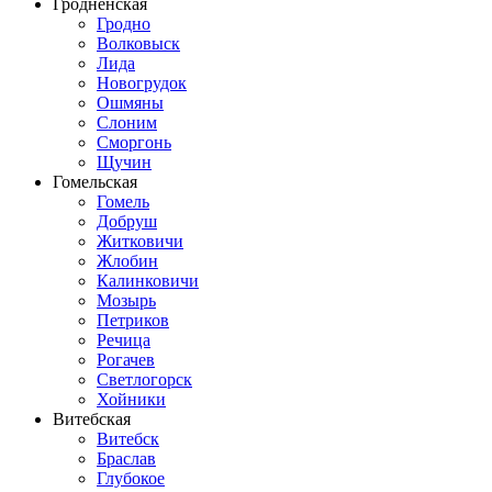
Гродненская
Гродно
Волковыск
Лида
Новогрудок
Ошмяны
Слоним
Сморгонь
Щучин
Гомельская
Гомель
Добруш
Житковичи
Жлобин
Калинковичи
Мозырь
Петриков
Речица
Рогачев
Светлогорск
Хойники
Витебская
Витебск
Браслав
Глубокое