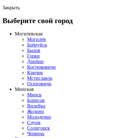
Закрыть
Выберите свой город
Могилевская
Могилёв
Бобруйск
Быхов
Горки
Дрибин
Костюковичи
Кричев
Мстиславль
Осиповичи
Минская
Минск
Борисов
Вилейка
Жодино
Молодечно
Слуцк
Солигорск
Червень