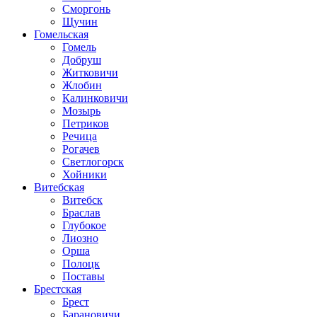
Сморгонь
Щучин
Гомельская
Гомель
Добруш
Житковичи
Жлобин
Калинковичи
Мозырь
Петриков
Речица
Рогачев
Светлогорск
Хойники
Витебская
Витебск
Браслав
Глубокое
Лиозно
Орша
Полоцк
Поставы
Брестская
Брест
Барановичи