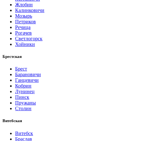
Жлобин
Калинковичи
Мозырь
Петриков
Речица
Рогачев
Светлогорск
Хойники
Брестская
Брест
Барановичи
Ганцевичи
Кобрин
Лунинец
Пинск
Пружаны
Столин
Витебская
Витебск
Браслав