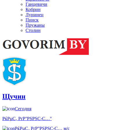
Ганцевичи
Кобрин
Лунинец
Пинск
Пружаны
Столин
Щучин
Сегодня
РќРµС‚ РґР°РЅРЅС‹С…°
РќРµС‚ РґР°РЅРЅС‹С… м/с