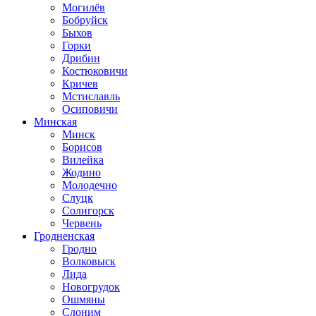
Могилёв
Бобруйск
Быхов
Горки
Дрибин
Костюковичи
Кричев
Мстиславль
Осиповичи
Минская
Минск
Борисов
Вилейка
Жодино
Молодечно
Слуцк
Солигорск
Червень
Гродненская
Гродно
Волковыск
Лида
Новогрудок
Ошмяны
Слоним