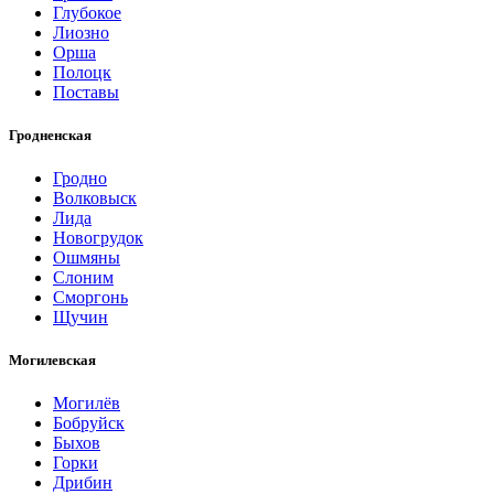
Глубокое
Лиозно
Орша
Полоцк
Поставы
Гродненская
Гродно
Волковыск
Лида
Новогрудок
Ошмяны
Слоним
Сморгонь
Щучин
Могилевская
Могилёв
Бобруйск
Быхов
Горки
Дрибин