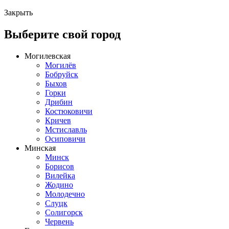
Закрыть
Выберите свой город
Могилевская
Могилёв
Бобруйск
Быхов
Горки
Дрибин
Костюковичи
Кричев
Мстиславль
Осиповичи
Минская
Минск
Борисов
Вилейка
Жодино
Молодечно
Слуцк
Солигорск
Червень