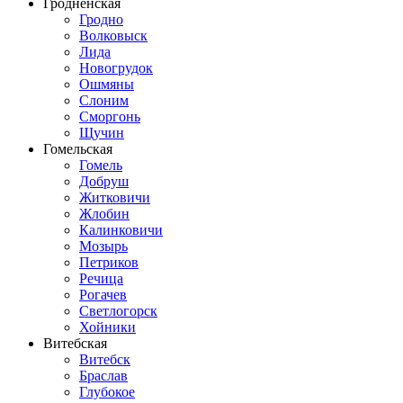
Гродненская
Гродно
Волковыск
Лида
Новогрудок
Ошмяны
Слоним
Сморгонь
Щучин
Гомельская
Гомель
Добруш
Житковичи
Жлобин
Калинковичи
Мозырь
Петриков
Речица
Рогачев
Светлогорск
Хойники
Витебская
Витебск
Браслав
Глубокое