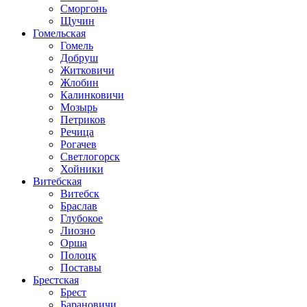
Сморгонь
Щучин
Гомельская
Гомель
Добруш
Житковичи
Жлобин
Калинковичи
Мозырь
Петриков
Речица
Рогачев
Светлогорск
Хойники
Витебская
Витебск
Браслав
Глубокое
Лиозно
Орша
Полоцк
Поставы
Брестская
Брест
Барановичи