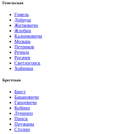
Гомельская
Гомель
Добруш
Житковичи
Жлобин
Калинковичи
Мозырь
Петриков
Речица
Рогачев
Светлогорск
Хойники
Брестская
Брест
Барановичи
Ганцевичи
Кобрин
Лунинец
Пинск
Пружаны
Столин