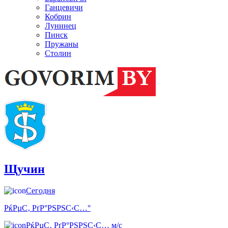
Ганцевичи
Кобрин
Лунинец
Пинск
Пружаны
Столин
Щучин
Сегодня
РќРµС‚ РґР°РЅРЅС‹С…°
РќРµС‚ РґР°РЅРЅС‹С… м/с