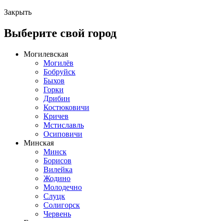
Закрыть
Выберите свой город
Могилевская
Могилёв
Бобруйск
Быхов
Горки
Дрибин
Костюковичи
Кричев
Мстиславль
Осиповичи
Минская
Минск
Борисов
Вилейка
Жодино
Молодечно
Слуцк
Солигорск
Червень