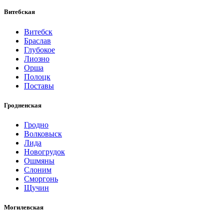
Витебская
Витебск
Браслав
Глубокое
Лиозно
Орша
Полоцк
Поставы
Гродненская
Гродно
Волковыск
Лида
Новогрудок
Ошмяны
Слоним
Сморгонь
Щучин
Могилевская