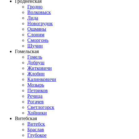
Гродненская
Гродно
Волковыск
Лида
Новогрудок
Ошмяны
Слоним
Сморгонь
Щучин
Гомельская
Гомель
Добруш
Житковичи
Жлобин
Калинковичи
Мозырь
Петриков
Речица
Рогачев
Светлогорск
Хойники
Витебская
Витебск
Браслав
Глубокое