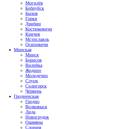
Могилёв
Бобруйск
Быхов
Горки
Дрибин
Костюковичи
Кричев
Мстиславль
Осиповичи
Минская
Минск
Борисов
Вилейка
Жодино
Молодечно
Слуцк
Солигорск
Червень
Гродненская
Гродно
Волковыск
Лида
Новогрудок
Ошмяны
Слоним