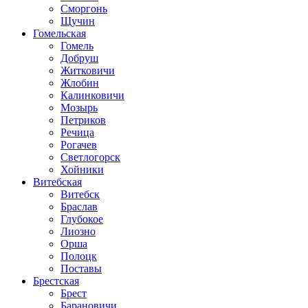
Сморгонь
Щучин
Гомельская
Гомель
Добруш
Житковичи
Жлобин
Калинковичи
Мозырь
Петриков
Речица
Рогачев
Светлогорск
Хойники
Витебская
Витебск
Браслав
Глубокое
Лиозно
Орша
Полоцк
Поставы
Брестская
Брест
Барановичи