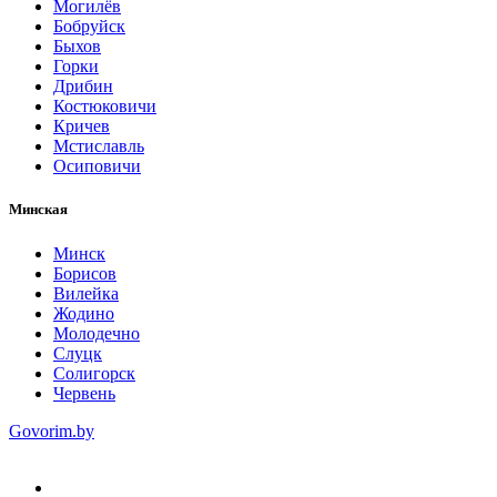
Могилёв
Бобруйск
Быхов
Горки
Дрибин
Костюковичи
Кричев
Мстиславль
Осиповичи
Минская
Минск
Борисов
Вилейка
Жодино
Молодечно
Слуцк
Солигорск
Червень
Govorim.by