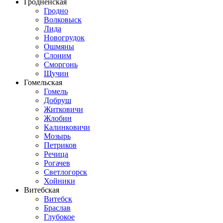
Гродненская
Гродно
Волковыск
Лида
Новогрудок
Ошмяны
Слоним
Сморгонь
Щучин
Гомельская
Гомель
Добруш
Житковичи
Жлобин
Калинковичи
Мозырь
Петриков
Речица
Рогачев
Светлогорск
Хойники
Витебская
Витебск
Браслав
Глубокое