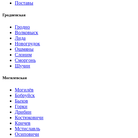
Поставы
Гродненская
Гродно
Волковыск
Лида
Новогрудок
Ошмяны
Слоним
Сморгонь
Щучин
Могилевская
Могилёв
Бобруйск
Быхов
Горки
Дрибин
Костюковичи
Кричев
Мстиславль
Осиповичи