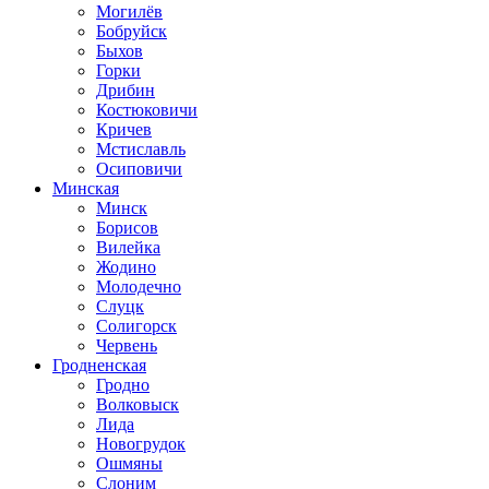
Могилёв
Бобруйск
Быхов
Горки
Дрибин
Костюковичи
Кричев
Мстиславль
Осиповичи
Минская
Минск
Борисов
Вилейка
Жодино
Молодечно
Слуцк
Солигорск
Червень
Гродненская
Гродно
Волковыск
Лида
Новогрудок
Ошмяны
Слоним