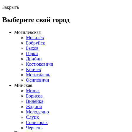
Закрыть
Выберите свой город
Могилевская
Могилёв
Бобруйск
Быхов
Горки
Дрибин
Костюковичи
Кричев
Мстиславль
Осиповичи
Минская
Минск
Борисов
Вилейка
Жодино
Молодечно
Слуцк
Солигорск
Червень