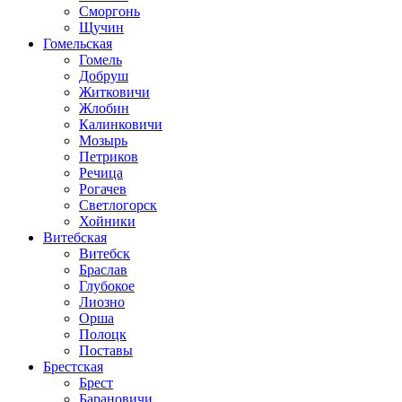
Сморгонь
Щучин
Гомельская
Гомель
Добруш
Житковичи
Жлобин
Калинковичи
Мозырь
Петриков
Речица
Рогачев
Светлогорск
Хойники
Витебская
Витебск
Браслав
Глубокое
Лиозно
Орша
Полоцк
Поставы
Брестская
Брест
Барановичи