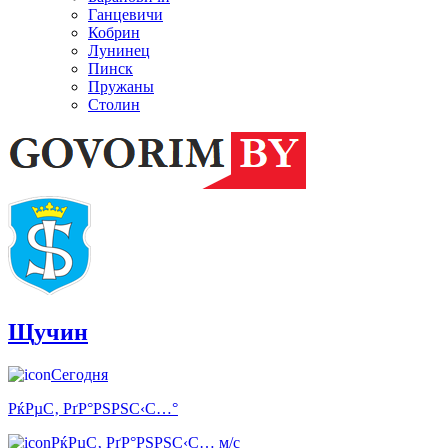
Ганцевичи
Кобрин
Лунинец
Пинск
Пружаны
Столин
Щучин
Сегодня
РќРµС‚ РґР°РЅРЅС‹С…°
РќРµС‚ РґР°РЅРЅС‹С… м/с